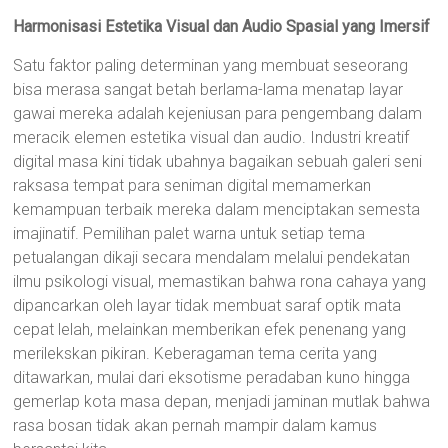
Harmonisasi Estetika Visual dan Audio Spasial yang Imersif
Satu faktor paling determinan yang membuat seseorang
bisa merasa sangat betah berlama-lama menatap layar
gawai mereka adalah kejeniusan para pengembang dalam
meracik elemen estetika visual dan audio. Industri kreatif
digital masa kini tidak ubahnya bagaikan sebuah galeri seni
raksasa tempat para seniman digital memamerkan
kemampuan terbaik mereka dalam menciptakan semesta
imajinatif. Pemilihan palet warna untuk setiap tema
petualangan dikaji secara mendalam melalui pendekatan
ilmu psikologi visual, memastikan bahwa rona cahaya yang
dipancarkan oleh layar tidak membuat saraf optik mata
cepat lelah, melainkan memberikan efek penenang yang
merilekskan pikiran. Keberagaman tema cerita yang
ditawarkan, mulai dari eksotisme peradaban kuno hingga
gemerlap kota masa depan, menjadi jaminan mutlak bahwa
rasa bosan tidak akan pernah mampir dalam kamus