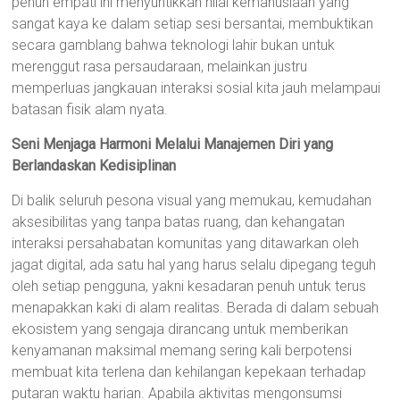
penuh empati ini menyuntikkan nilai kemanusiaan yang
sangat kaya ke dalam setiap sesi bersantai, membuktikan
secara gamblang bahwa teknologi lahir bukan untuk
merenggut rasa persaudaraan, melainkan justru
memperluas jangkauan interaksi sosial kita jauh melampaui
batasan fisik alam nyata.
Seni Menjaga Harmoni Melalui Manajemen Diri yang
Berlandaskan Kedisiplinan
Di balik seluruh pesona visual yang memukau, kemudahan
aksesibilitas yang tanpa batas ruang, dan kehangatan
interaksi persahabatan komunitas yang ditawarkan oleh
jagat digital, ada satu hal yang harus selalu dipegang teguh
oleh setiap pengguna, yakni kesadaran penuh untuk terus
menapakkan kaki di alam realitas. Berada di dalam sebuah
ekosistem yang sengaja dirancang untuk memberikan
kenyamanan maksimal memang sering kali berpotensi
membuat kita terlena dan kehilangan kepekaan terhadap
putaran waktu harian. Apabila aktivitas mengonsumsi