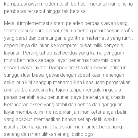
komputasi awan modern telah berhasil meruntuhkan dinding
pembatas tersebut hingga tak bersisa.
Melalui implementasi sistem peladen berbasis awan yang
terintegrasi secara global, seluruh beban pemrosesan grafis
yang berat dan perhitungan algoritma matematis yang rumit
sepenuhnya dialihkan ke komputer pusat milik penyedia
layanan. Perangkat ponsel cerdas yang kamu genggam
murni bertindak sebagai layar penerima transmisi data
secara waktu nyata. Dampak praktis dari inovasi brilian ini
sungguh luar biasa; gawai dengan spesifikasi menengah
sekalipun kini sanggup menampilkan kehalusan pergerakan
animasi beresolusi ultra tajam tanpa mengalami gejala
panas berlebih atau penurunan daya baterai yang drastis.
Kelancaran akses yang stabil dan bebas dari gangguan
layar membeku ini memberikan jaminan ketenangan batin
yang absolut, memastikan bahwa setiap detik waktu
istirahat berhargamu dihabiskan murni untuk bersenang-
senang dan memulihkan energi psikologis.