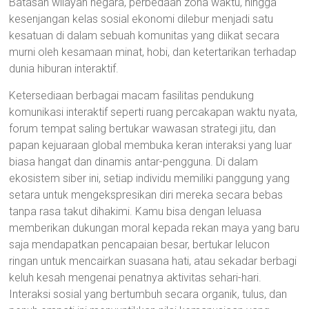
Batasan wilayah negara, perbedaan zona waktu, hingga
kesenjangan kelas sosial ekonomi dilebur menjadi satu
kesatuan di dalam sebuah komunitas yang diikat secara
murni oleh kesamaan minat, hobi, dan ketertarikan terhadap
dunia hiburan interaktif.
Ketersediaan berbagai macam fasilitas pendukung
komunikasi interaktif seperti ruang percakapan waktu nyata,
forum tempat saling bertukar wawasan strategi jitu, dan
papan kejuaraan global membuka keran interaksi yang luar
biasa hangat dan dinamis antar-pengguna. Di dalam
ekosistem siber ini, setiap individu memiliki panggung yang
setara untuk mengekspresikan diri mereka secara bebas
tanpa rasa takut dihakimi. Kamu bisa dengan leluasa
memberikan dukungan moral kepada rekan maya yang baru
saja mendapatkan pencapaian besar, bertukar lelucon
ringan untuk mencairkan suasana hati, atau sekadar berbagi
keluh kesah mengenai penatnya aktivitas sehari-hari.
Interaksi sosial yang bertumbuh secara organik, tulus, dan