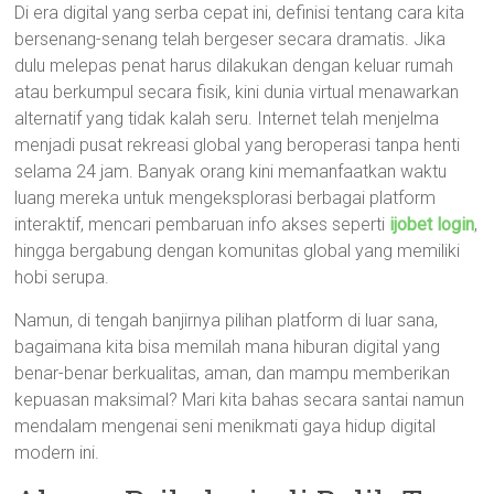
Di era digital yang serba cepat ini, definisi tentang cara kita
bersenang-senang telah bergeser secara dramatis. Jika
dulu melepas penat harus dilakukan dengan keluar rumah
atau berkumpul secara fisik, kini dunia virtual menawarkan
alternatif yang tidak kalah seru. Internet telah menjelma
menjadi pusat rekreasi global yang beroperasi tanpa henti
selama 24 jam. Banyak orang kini memanfaatkan waktu
luang mereka untuk mengeksplorasi berbagai platform
interaktif, mencari pembaruan info akses seperti
ijobet login
,
hingga bergabung dengan komunitas global yang memiliki
hobi serupa.
Namun, di tengah banjirnya pilihan platform di luar sana,
bagaimana kita bisa memilah mana hiburan digital yang
benar-benar berkualitas, aman, dan mampu memberikan
kepuasan maksimal? Mari kita bahas secara santai namun
mendalam mengenai seni menikmati gaya hidup digital
modern ini.