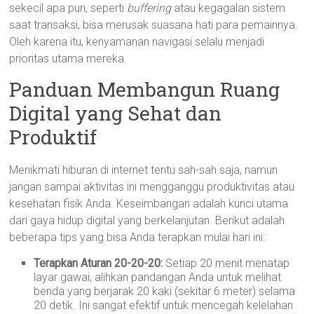
sekecil apa pun, seperti
buffering
atau kegagalan sistem
saat transaksi, bisa merusak suasana hati para pemainnya.
Oleh karena itu, kenyamanan navigasi selalu menjadi
prioritas utama mereka.
Panduan Membangun Ruang
Digital yang Sehat dan
Produktif
Menikmati hiburan di internet tentu sah-sah saja, namun
jangan sampai aktivitas ini mengganggu produktivitas atau
kesehatan fisik Anda. Keseimbangan adalah kunci utama
dari gaya hidup digital yang berkelanjutan. Berikut adalah
beberapa tips yang bisa Anda terapkan mulai hari ini:
Terapkan Aturan 20-20-20:
Setiap 20 menit menatap
layar gawai, alihkan pandangan Anda untuk melihat
benda yang berjarak 20 kaki (sekitar 6 meter) selama
20 detik. Ini sangat efektif untuk mencegah kelelahan