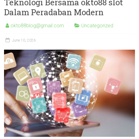
Teknologi Bersama okto88 slot
Dalam Peradaban Modern
okto88blog@gmail.com
Uncategorized
June 10, 2026