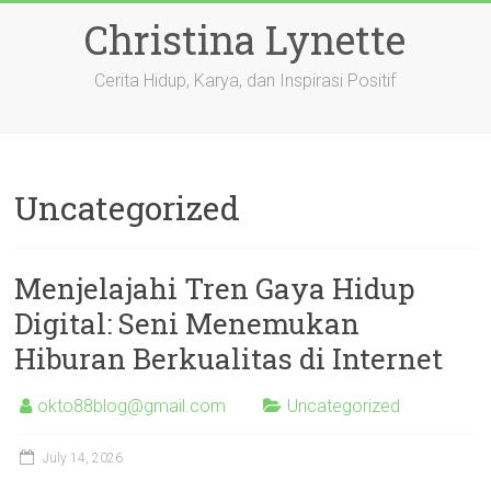
Skip
Christina Lynette
to
content
Cerita Hidup, Karya, dan Inspirasi Positif
Uncategorized
Menjelajahi Tren Gaya Hidup
Digital: Seni Menemukan
Hiburan Berkualitas di Internet
okto88blog@gmail.com
Uncategorized
July 14, 2026