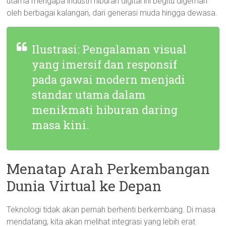
utama mengapa industri hiburan digital ini begitu digemari
oleh berbagai kalangan, dari generasi muda hingga dewasa.
Ilustrasi: Pengalaman visual
yang imersif dan responsif
pada gawai modern menjadi
standar utama dalam
menikmati hiburan daring
masa kini.
Menatap Arah Perkembangan
Dunia Virtual ke Depan
Teknologi tidak akan pernah berhenti berkembang. Di masa
mendatang, kita akan melihat integrasi yang lebih erat