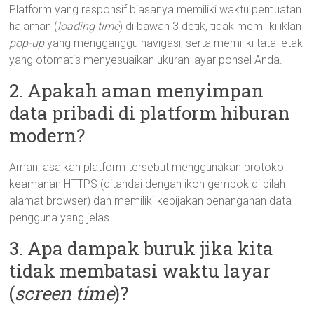
Platform yang responsif biasanya memiliki waktu pemuatan
halaman (
loading time
) di bawah 3 detik, tidak memiliki iklan
pop-up
yang mengganggu navigasi, serta memiliki tata letak
yang otomatis menyesuaikan ukuran layar ponsel Anda.
2. Apakah aman menyimpan
data pribadi di platform hiburan
modern?
Aman, asalkan platform tersebut menggunakan protokol
keamanan HTTPS (ditandai dengan ikon gembok di bilah
alamat browser) dan memiliki kebijakan penanganan data
pengguna yang jelas.
3. Apa dampak buruk jika kita
tidak membatasi waktu layar
(
screen time
)?