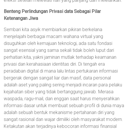
efektif setelah melewati hari yang panjang dan melelahkan.
Benteng Perlindungan Privasi data Sebagai Pilar
Ketenangan Jiwa
Sembari kita asyik membiarkan pikiran berkelana
menjelajahi berbagai macam wahana virtual yang
disuguhkan oleh kemajuan teknologi, ada satu fondasi
sangat esensial yang sama sekali tidak boleh luput dari
perhatian kita, yakni jaminan mutlak terhadap keamanan
privasi dan kerahasiaan identitas diri. Di tengah era
peradaban digital di mana lalu lintas pertukaran informasi
bergerak dengan sangat liar dan masif, data personal
adalah aset yang paling sering menjadi incaran para pelaku
kejahatan siber yang tidak bertanggung jawab. Merasa
waspada, ragu-mail, dan enggan saat harus menyerahkan
informasi dasar untuk membuat sebuah profil di dunia maya
adalah sebuah bentuk mekanisme pertahanan diri yang
sangat rasional dan wajar dimiliki oleh masyarakat modern.
Ketakutan akan terjadinya kebocoran informasi finansial