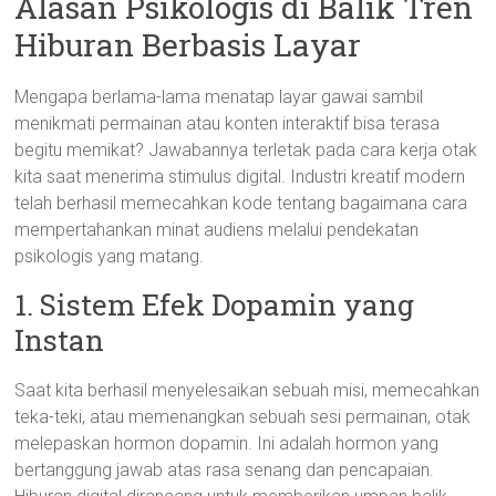
Alasan Psikologis di Balik Tren
Hiburan Berbasis Layar
Mengapa berlama-lama menatap layar gawai sambil
menikmati permainan atau konten interaktif bisa terasa
begitu memikat? Jawabannya terletak pada cara kerja otak
kita saat menerima stimulus digital. Industri kreatif modern
telah berhasil memecahkan kode tentang bagaimana cara
mempertahankan minat audiens melalui pendekatan
psikologis yang matang.
1. Sistem Efek Dopamin yang
Instan
Saat kita berhasil menyelesaikan sebuah misi, memecahkan
teka-teki, atau memenangkan sebuah sesi permainan, otak
melepaskan hormon dopamin. Ini adalah hormon yang
bertanggung jawab atas rasa senang dan pencapaian.