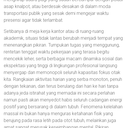
asap knalpot, atau berdesak-desakan di dalam moda
transportasi publik yang sesak demi mengejar waktu
presensi agar tidak terlambat.
Setibanya di meja kerja kantor atau di ruang-ruang
akademik, situasi tidak lantas berubah menjadi tempat yang
menenangkan pikiran. Tumpukan tugas yang menggunung,
rentetan tenggat waktu pekerjaan yang terasa begitu
mencekik leher, serta berbagai macam dinamika sosial dan
ekspektasi yang tinggi di lingkungan profesional langsung
menyergap dan memonopoli seluruh kapasitas fokus otak
kita. Rangkaian aktivitas harian yang serba monoton, penuh
dengan tekanan, dan terus berulang dari hari ke hari tanpa
adanya jeda istirahat yang memadai ini secara perlahan
namun pasti akan menyedot habis seluruh cadangan energi
positif yang bersarang di dalam tubuh. Fenomena kelelahan
massal ini bukan hanya menguras ketahanan fisik yang
berujung pada rasa letih pada otot tubuh, melainkan juga
amat sangat merusak keseimbangan mental. Pikiran