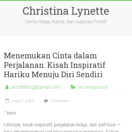
Skip
Christina Lynette
to
content
Cerita Hidup, Karya, dan Inspirasi Positif
Menemukan Cinta dalam
Perjalanan: Kisah Inspiratif
Hariku Menuju Diri Sendiri
okto88blog@gmail.com
Uncategorized
June 21, 2025
0 Comment
“`html
Lifestyle, kisah inspiratif, perjalanan hidup, dan self-love —
bisa dikembangkan jadi blog personal Indonesia. Setiap