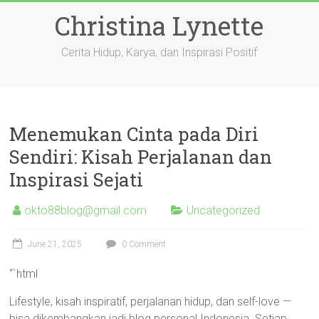
Skip
Christina Lynette
to
content
Cerita Hidup, Karya, dan Inspirasi Positif
Menemukan Cinta pada Diri
Sendiri: Kisah Perjalanan dan
Inspirasi Sejati
okto88blog@gmail.com
Uncategorized
June 21, 2025
0 Comment
“`html
Lifestyle, kisah inspiratif, perjalanan hidup, dan self-love —
bisa dikembangkan jadi blog personal Indonesia. Setiap