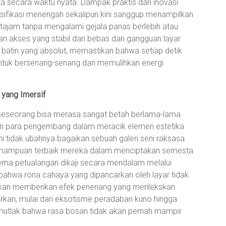
ta secara waktu nyata. Dampak praktis dari inovasi
spesifikasi menengah sekalipun kini sanggup menampilkan
 tajam tanpa mengalami gejala panas berlebih atau
an akses yang stabil dan bebas dari gangguan layar
atin yang absolut, memastikan bahwa setiap detik
untuk bersenang-senang dan memulihkan energi
 yang Imersif
 seseorang bisa merasa sangat betah berlama-lama
an para pengembang dalam meracik elemen estetika
kini tidak ubahnya bagaikan sebuah galeri seni raksasa
emampuan terbaik mereka dalam menciptakan semesta
 tema petualangan dikaji secara mendalam melalui
 bahwa rona cahaya yang dipancarkan oleh layar tidak
nkan memberikan efek penenang yang merilekskan
rkan, mulai dari eksotisme peradaban kuno hingga
mutlak bahwa rasa bosan tidak akan pernah mampir