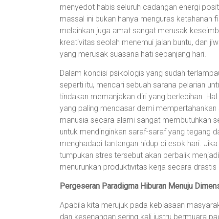
menyedot habis seluruh cadangan energi posit
massal ini bukan hanya menguras ketahanan fis
melainkan juga amat sangat merusak keseimba
kreativitas seolah menemui jalan buntu, dan j
yang merusak suasana hati sepanjang hari.
Dalam kondisi psikologis yang sudah terlampa
seperti itu, mencari sebuah sarana pelarian un
tindakan memanjakan diri yang berlebihan. Hal
yang paling mendasar demi mempertahankan sta
manusia secara alami sangat membutuhkan seb
untuk mendinginkan saraf-saraf yang tegang d
menghadapi tantangan hidup di esok hari. Jika 
tumpukan stres tersebut akan berbalik menja
menurunkan produktivitas kerja secara drastis
Pergeseran Paradigma Hiburan Menuju Dimensi
Apabila kita merujuk pada kebiasaan masyara
dan kesenangan sering kali justru bermuara 