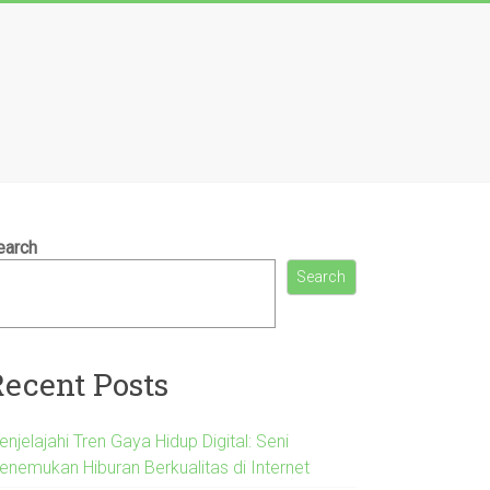
earch
Search
Recent Posts
njelajahi Tren Gaya Hidup Digital: Seni
enemukan Hiburan Berkualitas di Internet