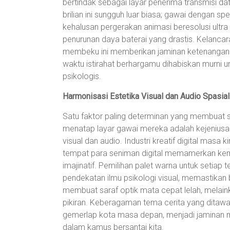
bertindak sebagai layar penerima transmisi da
brilian ini sungguh luar biasa; gawai dengan 
kehalusan pergerakan animasi beresolusi ultra
penurunan daya baterai yang drastis. Kelancar
membeku ini memberikan jaminan ketenangan b
waktu istirahat berhargamu dihabiskan murni 
psikologis.
Harmonisasi Estetika Visual dan Audio Spasial
Satu faktor paling determinan yang membuat
menatap layar gawai mereka adalah kejenius
visual dan audio. Industri kreatif digital masa 
tempat para seniman digital memamerkan k
imajinatif. Pemilihan palet warna untuk setiap
pendekatan ilmu psikologi visual, memastikan
membuat saraf optik mata cepat lelah, melai
pikiran. Keberagaman tema cerita yang ditawa
gemerlap kota masa depan, menjadi jaminan 
dalam kamus bersantai kita.