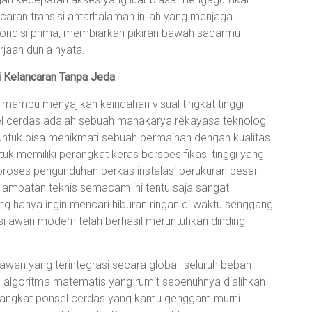
ncaran transisi antarhalaman inilah yang menjaga
ndisi prima, membiarkan pikiran bawah sadarmu
rjaan dunia nyata.
i Kelancaran Tanpa Jeda
 mampu menyajikan keindahan visual tingkat tinggi
el cerdas adalah sebuah mahakarya rekayasa teknologi
, untuk bisa menikmati sebuah permainan dengan kualitas
k memiliki perangkat keras berspesifikasi tinggi yang
proses pengunduhan berkas instalasi berukuran besar
mbatan teknis semacam ini tentu saja sangat
hanya ingin mencari hiburan ringan di waktu senggang
i awan modern telah berhasil meruntuhkan dinding
awan yang terintegrasi secara global, seluruh beban
 algoritma matematis yang rumit sepenuhnya dialihkan
erangkat ponsel cerdas yang kamu genggam murni