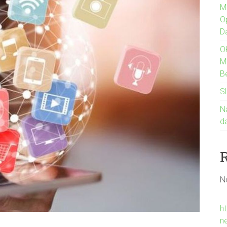
M
O
D
O
M
B
S
Na
d
N
h
n