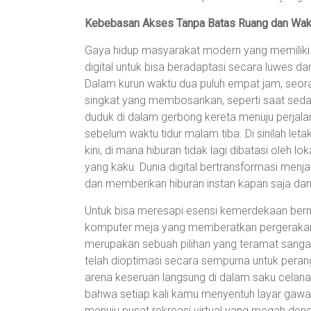
Kebebasan Akses Tanpa Batas Ruang dan Wak
Gaya hidup masyarakat modern yang memiliki m
digital untuk bisa beradaptasi secara luwes d
Dalam kurun waktu dua puluh empat jam, seor
singkat yang membosankan, seperti saat sedan
duduk di dalam gerbong kereta menuju perjalan
sebelum waktu tidur malam tiba. Di sinilah let
kini, di mana hiburan tidak lagi dibatasi oleh l
yang kaku. Dunia digital bertransformasi menj
dan memberikan hiburan instan kapan saja d
Untuk bisa meresapi esensi kemerdekaan berma
komputer meja yang memberatkan pergerakan
merupakan sebuah pilihan yang teramat sangat
telah dioptimasi secara sempurna untuk pera
arena keseruan langsung di dalam saku celan
bahwa setiap kali kamu menyentuh layar gawa
menuju pusat rekreasi virtual yang megah de