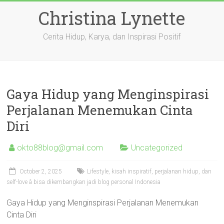
Skip
Christina Lynette
to
content
Cerita Hidup, Karya, dan Inspirasi Positif
Gaya Hidup yang Menginspirasi
Perjalanan Menemukan Cinta
Diri
okto88blog@gmail.com
Uncategorized
October 2, 2025
Lifestyle, kisah inspiratif, perjalanan hidup, dan
self-love â bisa dikembangkan jadi blog personal Indonesia
Gaya Hidup yang Menginspirasi Perjalanan Menemukan
Cinta Diri