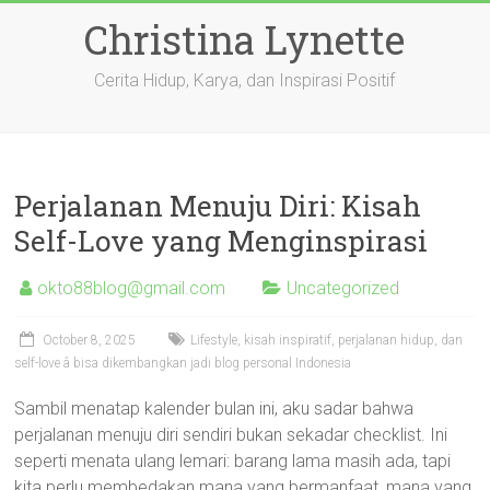
Skip
Christina Lynette
to
content
Cerita Hidup, Karya, dan Inspirasi Positif
Perjalanan Menuju Diri: Kisah
Self-Love yang Menginspirasi
okto88blog@gmail.com
Uncategorized
October 8, 2025
Lifestyle, kisah inspiratif, perjalanan hidup, dan
self-love â bisa dikembangkan jadi blog personal Indonesia
Sambil menatap kalender bulan ini, aku sadar bahwa
perjalanan menuju diri sendiri bukan sekadar checklist. Ini
seperti menata ulang lemari: barang lama masih ada, tapi
kita perlu membedakan mana yang bermanfaat, mana yang