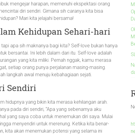
lu sibuk mengejar harapan, memenuhi ekspektasi orang
M
encintai diri sendiri. Gimana sih caranya kita bisa
O
hidupan? Mari kita jelajahi bersama!
D
alam Kehidupan Sehari-hari
O
M
B
e, tapi apa sih maknanya bagi kita? Self-love bukan hanya
 bersantai. Ini lebih dalam dari itu. Self-love adalah
S
urangan yang kita miliki. Pernah nggak, kamu merasa
Na
 ingat, setiap orang punya perjalanan masing-masing.
d
lah langkah awal menuju kebahagiaan sejati.
i Sendiri
hidupnya yang bikin kita merasa kehilangan arah.
N
rtanya pada diri sendiri, “Apa yang sebenarnya aku
 hal yang saya coba untuk menemukan diri saya. Mulai
ingga menyendiri untuk merenung. Ketika kita benar-
h
n, kita akan menemukan potensi yang selama ini
n