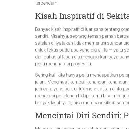
terpendam.
Kisah Inspiratif di Sekit
Banyak kisah inspiratif di luar sana tentang or
sendiri. Misalnya, seorang teman pernah berba
setelah dinyatakan tidak memenuhi standar bid
untuk fokus pada apa yang dia cinta — yaitu 
dan bahagia! Kisah dia mengajarkan saya bahwa
perlu menghargai proses itu.
Sering kali, kita hanya perlu mendapatkan persp
jalani. Mengingat kembali kenangan-kenangan 
jadi cara yang baik untuk menguatkan cinta pada
mengenai perjalanan hidup, kamu bisa mengun
banyak kisah yang bisa membangkitkan seman
Mencintai Diri Sendiri:
Mencintai diri sendiri bukanlah tujuan instan; i