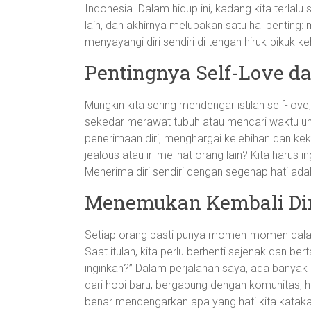
Indonesia. Dalam hidup ini, kadang kita terla
lain, dan akhirnya melupakan satu hal penting: m
menyayangi diri sendiri di tengah hiruk-pikuk ke
Pentingnya Self-Love d
Mungkin kita sering mendengar istilah self-lov
sekedar merawat tubuh atau mencari waktu untuk
penerimaan diri, menghargai kelebihan dan kek
jealous atau iri melihat orang lain? Kita harus
Menerima diri sendiri dengan segenap hati ada
Menemukan Kembali Dir
Setiap orang pasti punya momen-momen dalam 
Saat itulah, kita perlu berhenti sejenak dan be
inginkan?” Dalam perjalanan saya, ada banyak
dari hobi baru, bergabung dengan komunitas, h
benar mendengarkan apa yang hati kita kataka