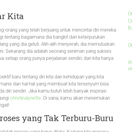
ar Kita
O
C
B
ang-orang yang telah berjuang untuk mencintai diri mereka
gi tentang bagaimana dia bangkit dari keterpurukan
ang yang dia geluti. Alih-alih menyerah, dia memutuskan
O
seni. Sekarang dia adalah seorang seniman yang sukses
 setiap orang punya perjalanan sendiri, dan kita hanya
sl
v
ektif baru tentang diri kita dan kehidupan yang kita
manis dan hal-hal yang membuat kita tersenyum bisa
 diri sendiri. Jika kamu butuh lebih banyak inspirasi
jungi
christinalynette
. Di sana, kamu akan menemukan
gat!
 Proses yang Tak Terburu-Buru
tu adalah proses yang harus dilalui. Kadang kita merasa