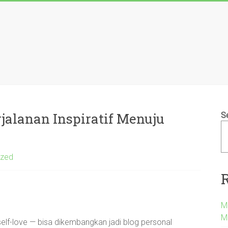
rjalanan Inspiratif Menuju
S
ized
Me
M
an self-love — bisa dikembangkan jadi blog personal