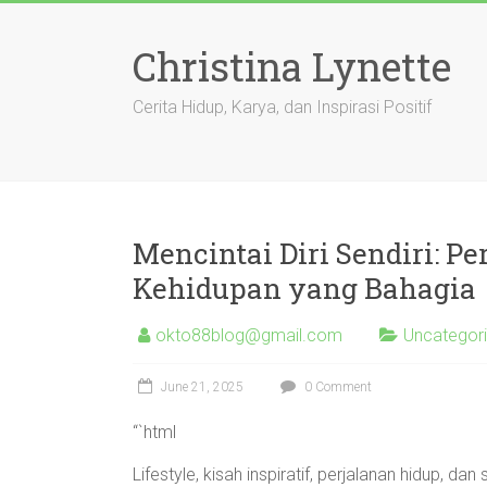
Skip
to
Christina Lynette
content
Cerita Hidup, Karya, dan Inspirasi Positif
Mencintai Diri Sendiri: Pe
Kehidupan yang Bahagia
okto88blog@gmail.com
Uncategor
June 21, 2025
0 Comment
“`html
Lifestyle, kisah inspiratif, perjalanan hidup, d