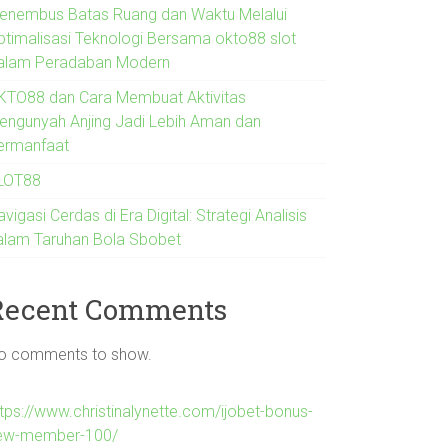
enembus Batas Ruang dan Waktu Melalui
ptimalisasi Teknologi Bersama okto88 slot
alam Peradaban Modern
KTO88 dan Cara Membuat Aktivitas
engunyah Anjing Jadi Lebih Aman dan
ermanfaat
LOT88
vigasi Cerdas di Era Digital: Strategi Analisis
alam Taruhan Bola Sbobet
Recent Comments
o comments to show.
ttps://www.christinalynette.com/ijobet-bonus-
ew-member-100/