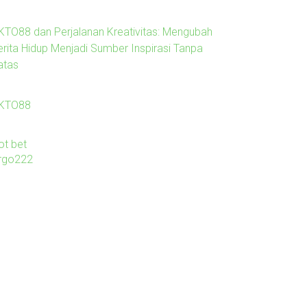
KTO88 dan Perjalanan Kreativitas: Mengubah
erita Hidup Menjadi Sumber Inspirasi Tanpa
atas
KTO88
ot bet
irgo222