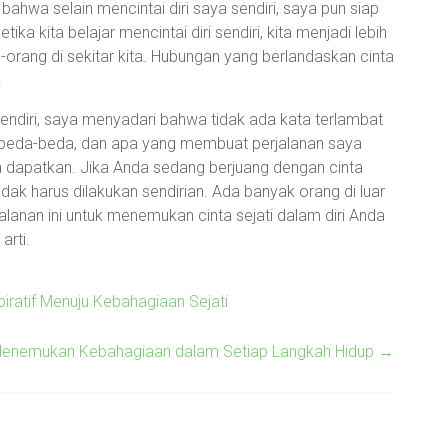
ahwa selain mencintai diri saya sendiri, saya pun siap
tika kita belajar mencintai diri sendiri, kita menjadi lebih
rang di sekitar kita. Hubungan yang berlandaskan cinta
.
endiri, saya menyadari bahwa tidak ada kata terlambat
erbeda-beda, dan apa yang membuat perjalanan saya
 dapatkan. Jika Anda sedang berjuang dengan cinta
 tidak harus dilakukan sendirian. Ada banyak orang di luar
lanan ini untuk menemukan cinta sejati dalam diri Anda
arti.
iratif Menuju Kebahagiaan Sejati
an Menemukan Kebahagiaan dalam Setiap Langkah Hidup
→