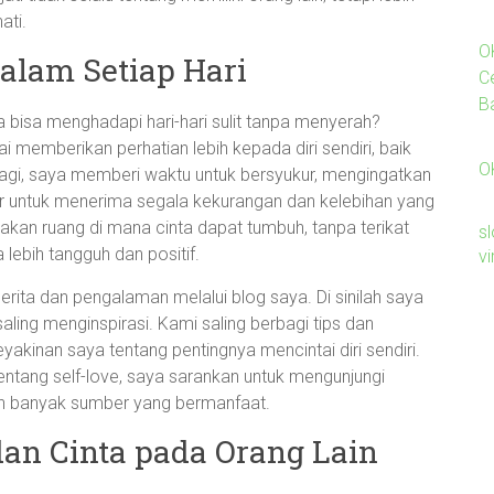
ati.
O
alam Setiap Hari
C
B
bisa menghadapi hari-hari sulit tanpa menyerah?
 memberikan perhatian lebih kepada diri sendiri, baik
O
pagi, saya memberi waktu untuk bersyukur, mengingatkan
ajar untuk menerima segala kekurangan dan kelebihan yang
ptakan ruang di mana cinta dapat tumbuh, tanpa terikat
sl
lebih tangguh dan positif.
v
 cerita dan pengalaman melalui blog saya. Di sinilah saya
ng menginspirasi. Kami saling berbagi tips dan
akinan saya tentang pentingnya mencintai diri sendiri.
tentang self-love, saya sarankan untuk mengunjungi
an banyak sumber yang bermanfaat.
dan Cinta pada Orang Lain