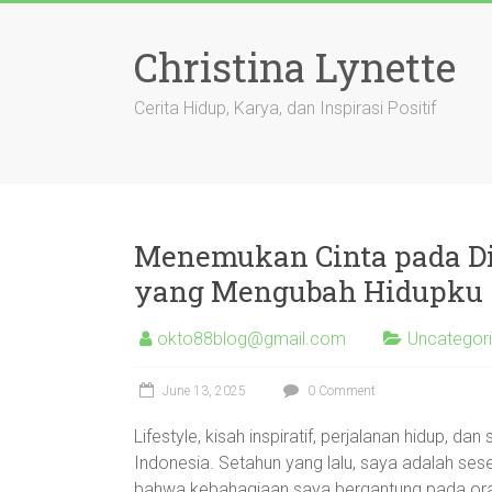
Skip
to
Christina Lynette
content
Cerita Hidup, Karya, dan Inspirasi Positif
Menemukan Cinta pada Dir
yang Mengubah Hidupku
okto88blog@gmail.com
Uncategor
June 13, 2025
0 Comment
Lifestyle, kisah inspiratif, perjalanan hidup, d
Indonesia. Setahun yang lalu, saya adalah sese
bahwa kebahagiaan saya bergantung pada oran