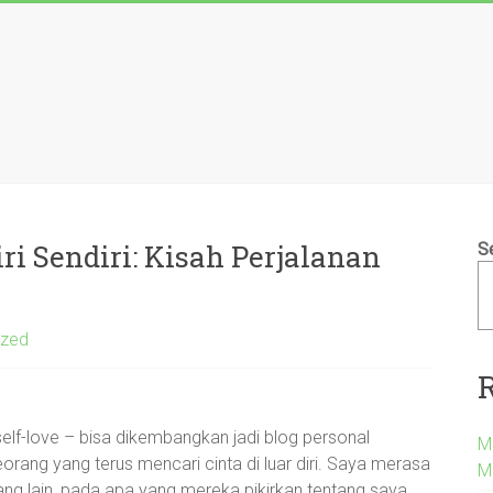
i Sendiri: Kisah Perjalanan
S
ized
an self-love – bisa dikembangkan jadi blog personal
Me
orang yang terus mencari cinta di luar diri. Saya merasa
M
g lain, pada apa yang mereka pikirkan tentang saya,