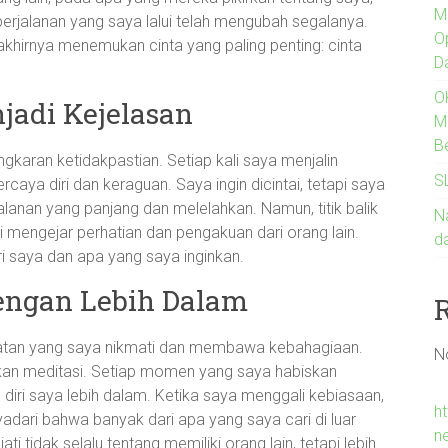
M
erjalanan yang saya lalui telah mengubah segalanya.
O
 akhirnya menemukan cinta yang paling penting: cinta
D
O
jadi Kejelasan
M
B
gkaran ketidakpastian. Setiap kali saya menjalin
S
ya diri dan keraguan. Saya ingin dicintai, tetapi saya
rjalanan yang panjang dan melelahkan. Namun, titik balik
Na
 mengejar perhatian dan pengakuan dari orang lain.
d
ri saya dan apa yang saya inginkan.
dengan Lebih Dalam
iatan yang saya nikmati dan membawa kebahagiaan.
N
kukan meditasi. Setiap momen yang saya habiskan
diri saya lebih dalam. Ketika saya menggali kebiasaan,
h
adari bahwa banyak dari apa yang saya cari di luar
n
ti tidak selalu tentang memiliki orang lain, tetapi lebih