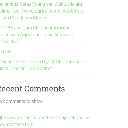
enembus Batas Ruang dan Waktu Melalui
ptimalisasi Teknologi Bersama okto88 slot
alam Peradaban Modern
KTO88 dan Cara Membuat Aktivitas
engunyah Anjing Jadi Lebih Aman dan
ermanfaat
LOT88
vigasi Cerdas di Era Digital: Strategi Analisis
alam Taruhan Bola Sbobet
Recent Comments
o comments to show.
ttps://www.christinalynette.com/ijobet-bonus-
ew-member-100/