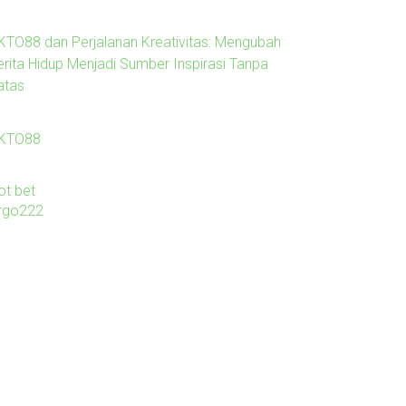
KTO88 dan Perjalanan Kreativitas: Mengubah
erita Hidup Menjadi Sumber Inspirasi Tanpa
atas
KTO88
ot bet
irgo222