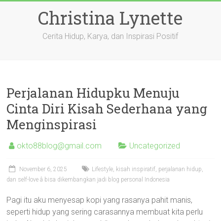
Skip
Christina Lynette
to
content
Cerita Hidup, Karya, dan Inspirasi Positif
Perjalanan Hidupku Menuju
Cinta Diri Kisah Sederhana yang
Menginspirasi
okto88blog@gmail.com
Uncategorized
November 6, 2025
Lifestyle, kisah inspiratif, perjalanan hidup,
dan self-love â bisa dikembangkan jadi blog personal Indonesia
Pagi itu aku menyesap kopi yang rasanya pahit manis,
seperti hidup yang sering carasannya membuat kita perlu