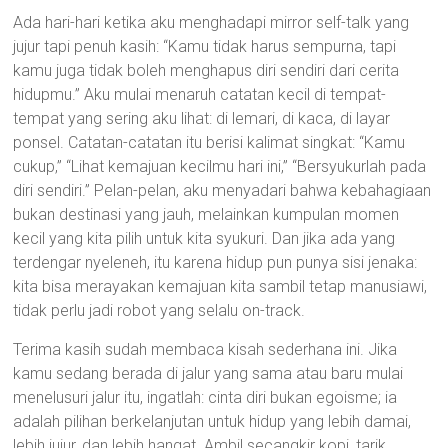
Ada hari-hari ketika aku menghadapi mirror self-talk yang
jujur tapi penuh kasih: “Kamu tidak harus sempurna, tapi
kamu juga tidak boleh menghapus diri sendiri dari cerita
hidupmu.” Aku mulai menaruh catatan kecil di tempat-
tempat yang sering aku lihat: di lemari, di kaca, di layar
ponsel. Catatan-catatan itu berisi kalimat singkat: “Kamu
cukup,” “Lihat kemajuan kecilmu hari ini,” “Bersyukurlah pada
diri sendiri.” Pelan-pelan, aku menyadari bahwa kebahagiaan
bukan destinasi yang jauh, melainkan kumpulan momen
kecil yang kita pilih untuk kita syukuri. Dan jika ada yang
terdengar nyeleneh, itu karena hidup pun punya sisi jenaka:
kita bisa merayakan kemajuan kita sambil tetap manusiawi,
tidak perlu jadi robot yang selalu on-track.
Terima kasih sudah membaca kisah sederhana ini. Jika
kamu sedang berada di jalur yang sama atau baru mulai
menelusuri jalur itu, ingatlah: cinta diri bukan egoisme; ia
adalah pilihan berkelanjutan untuk hidup yang lebih damai,
lebih jujur, dan lebih hangat. Ambil secangkir kopi, tarik