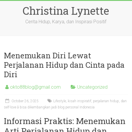
Skip
Christina Lynette
to
content
Cerita Hidup, Karya, dan Inspirasi Positif
Menemukan Diri Lewat
Perjalanan Hidup dan Cinta pada
Diri
okto88blog@gmail.com
Uncategorized
October 26, 2025
Lifestyle, kisah inspiratif, perjalanan hidup, dan
self-love â bisa dikembangkan jadi blog personal Indonesia
Informasi Praktis: Menemukan
Arti Perjalanan Hidup dan