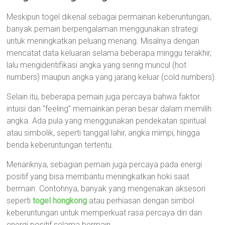
Meskipun togel dikenal sebagai permainan keberuntungan,
banyak pemain berpengalaman menggunakan strategi
untuk meningkatkan peluang menang. Misalnya dengan
mencatat data keluaran selama beberapa minggu terakhir,
lalu mengidentifikasi angka yang sering muncul (hot
numbers) maupun angka yang jarang keluar (cold numbers).
Selain itu, beberapa pemain juga percaya bahwa faktor
intuisi dan “feeling” memainkan peran besar dalam memilih
angka. Ada pula yang menggunakan pendekatan spiritual
atau simbolik, seperti tanggal lahir, angka mimpi, hingga
benda keberuntungan tertentu.
Menariknya, sebagian pemain juga percaya pada energi
positif yang bisa membantu meningkatkan hoki saat
bermain. Contohnya, banyak yang mengenakan aksesori
seperti
togel hongkong
atau perhiasan dengan simbol
keberuntungan untuk memperkuat rasa percaya diri dan
energi positif selama bermain.