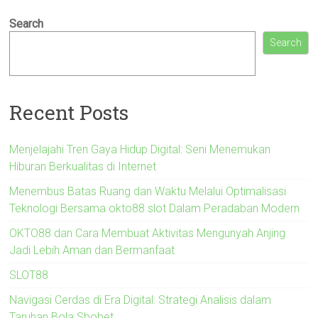
Search
Search
Recent Posts
Menjelajahi Tren Gaya Hidup Digital: Seni Menemukan
Hiburan Berkualitas di Internet
Menembus Batas Ruang dan Waktu Melalui Optimalisasi
Teknologi Bersama okto88 slot Dalam Peradaban Modern
OKTO88 dan Cara Membuat Aktivitas Mengunyah Anjing
Jadi Lebih Aman dan Bermanfaat
SLOT88
Navigasi Cerdas di Era Digital: Strategi Analisis dalam
Taruhan Bola Sbobet