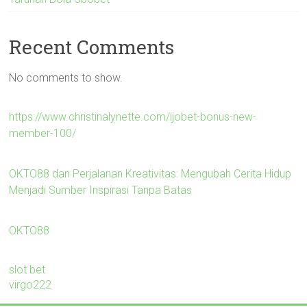
Recent Comments
No comments to show.
https://www.christinalynette.com/ijobet-bonus-new-
member-100/
OKTO88 dan Perjalanan Kreativitas: Mengubah Cerita Hidup
Menjadi Sumber Inspirasi Tanpa Batas
OKTO88
slot bet
virgo222