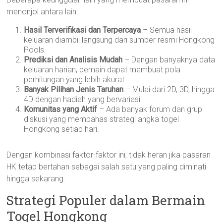
menonjol antara lain:
Hasil Terverifikasi dan Terpercaya
– Semua hasil
keluaran diambil langsung dari sumber resmi Hongkong
Pools.
Prediksi dan Analisis Mudah
– Dengan banyaknya data
keluaran harian, pemain dapat membuat pola
perhitungan yang lebih akurat.
Banyak Pilihan Jenis Taruhan
– Mulai dari 2D, 3D, hingga
4D dengan hadiah yang bervariasi.
Komunitas yang Aktif
– Ada banyak forum dan grup
diskusi yang membahas strategi angka togel
Hongkong setiap hari.
Dengan kombinasi faktor-faktor ini, tidak heran jika pasaran
HK tetap bertahan sebagai salah satu yang paling diminati
hingga sekarang.
Strategi Populer dalam Bermain
Togel Hongkong