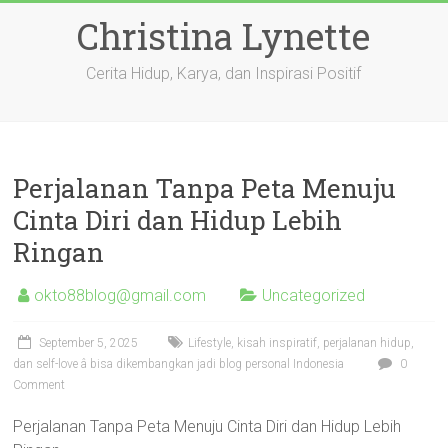
Skip
Christina Lynette
to
content
Cerita Hidup, Karya, dan Inspirasi Positif
Perjalanan Tanpa Peta Menuju
Cinta Diri dan Hidup Lebih
Ringan
okto88blog@gmail.com
Uncategorized
September 5, 2025
Lifestyle, kisah inspiratif, perjalanan hidup,
dan self-love â bisa dikembangkan jadi blog personal Indonesia
0
Comment
Perjalanan Tanpa Peta Menuju Cinta Diri dan Hidup Lebih