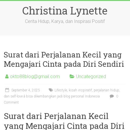
Skip
Christina Lynette
to
content
Cerita Hidup, Karya, dan Inspirasi Positif
Surat dari Perjalanan Kecil yang
Mengajari Cinta pada Diri Sendiri
okto88blog@gmail.com
Uncategorized
September 4, 2025
Lifestyle, kisah inspiratif, perjalanan hidup,
dan self-love â bisa dikembangkan jadi blog personal Indonesia
0
Comment
Surat dari Perjalanan Kecil
yang Mengajari Cinta pada Diri