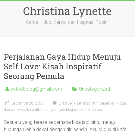
Skip
Christina Lynette
to
content
Cerita Hidup, Karya, dan Inspirasi Positif
Perjalanan Gaya Hidup Menuju
Self Love: Kisah Inspiratif
Seorang Pemula
okto88blog@gmail.com
Uncategorized
September 28, 2025
Lifestyle, kisah inspiratif, perjalanan hidup,
dan self-love â bisa dikembangkan jadi blog personal Indonesia
Sesuatu yang terasa sederhana bisa jadi pintu menuju
hubungan lebih dekat dengan diri sendiri. Aku duduk di kafe