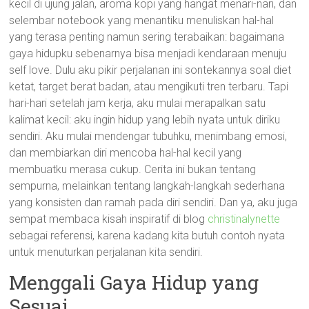
kecil di ujung jalan, aroma kopi yang hangat menari-nari, dan
selembar notebook yang menantiku menuliskan hal-hal
yang terasa penting namun sering terabaikan: bagaimana
gaya hidupku sebenarnya bisa menjadi kendaraan menuju
self love. Dulu aku pikir perjalanan ini sontekannya soal diet
ketat, target berat badan, atau mengikuti tren terbaru. Tapi
hari-hari setelah jam kerja, aku mulai merapalkan satu
kalimat kecil: aku ingin hidup yang lebih nyata untuk diriku
sendiri. Aku mulai mendengar tubuhku, menimbang emosi,
dan membiarkan diri mencoba hal-hal kecil yang
membuatku merasa cukup. Cerita ini bukan tentang
sempurna, melainkan tentang langkah-langkah sederhana
yang konsisten dan ramah pada diri sendiri. Dan ya, aku juga
sempat membaca kisah inspiratif di blog
christinalynette
sebagai referensi, karena kadang kita butuh contoh nyata
untuk menuturkan perjalanan kita sendiri.
Menggali Gaya Hidup yang
Sesuai