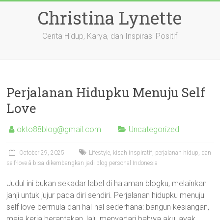
Skip
Christina Lynette
to
content
Cerita Hidup, Karya, dan Inspirasi Positif
Perjalanan Hidupku Menuju Self
Love
okto88blog@gmail.com
Uncategorized
October 29, 2025
Lifestyle, kisah inspiratif, perjalanan hidup, dan
self-love â bisa dikembangkan jadi blog personal Indonesia
Judul ini bukan sekadar label di halaman blogku, melainkan
janji untuk jujur pada diri sendiri. Perjalanan hidupku menuju
self love bermula dari hal-hal sederhana: bangun kesiangan,
meja kerja berantakan, lalu menyadari bahwa aku layak