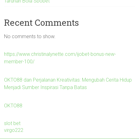
Taruhan Bola Sbobet
Recent Comments
No comments to show.
https://www.christinalynette.com/ijobet-bonus-new-
member-100/
OKTO88 dan Perjalanan Kreativitas: Mengubah Cerita Hidup
Menjadi Sumber Inspirasi Tanpa Batas
OKTO88
slot bet
virgo222