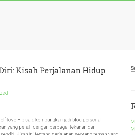
ri: Kisah Perjalanan Hidup
S
ized
an self-love – bisa dikembangkan jadi blog personal
Me
upan yang penuh dengan berbagai tekanan dan
M
i sendiri. Kisah ini tentang perjalanan seorang teman yang