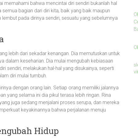
lai memahami bahwa mencintai diri sendiri bukanlah hal
 semua bagian dari diri kita, baik yang baik maupun
O
n lembut pada dirinya sendiri, sesuatu yang sebelumnya
C
B
a
O
lang lebih dari sekadar kenangan. Dia memutuskan untuk
ya dalam keseharian. Dia mulai mengubah kebiasaan
sl
 sendiri, melakukan hal-hal yang disukainya, seperti
v
am diri mulai tumbuh.
rinya dengan orang lain. Setiap orang memiliki jalannya
yang selama ini dia pikul terasa lebih ringan. Rina
yang juga sedang menjalani proses serupa, dan mereka
h memperkuat keyakinannya bahwa perjalanan menuju
Mengubah Hidup