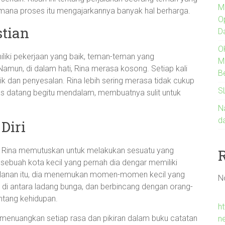
M
imana proses itu mengajarkannya banyak hal berharga.
O
stian
D
O
emiliki pekerjaan yang baik, teman-teman yang
M
amun, di dalam hati, Rina merasa kosong. Setiap kali
B
ritik dan penyesalan. Rina lebih sering merasa tidak cukup
S
tas datang begitu mendalam, membuatnya sulit untuk
Na
d
Diri
, Rina memutuskan untuk melakukan sesuatu yang
 sebuah kota kecil yang pernah dia dengar memiliki
lanan itu, dia menemukan momen-momen kecil yang
N
n di antara ladang bunga, dan berbincang dengan orang-
ntang kehidupan.
h
ia menuangkan setiap rasa dan pikiran dalam buku catatan
n