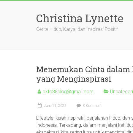
Skip
to
Christina Lynette
content
Cerita Hidup, Karya, dan Inspirasi Positif
Menemukan Cinta dalam Di
yang Menginspirasi
okto88blog@gmail.com
Uncategor
June 11, 2025
0 Comment
Lifestyle, kisah inspiratif, perjalanan hidup, d
Indonesia. Terkadang, dalam menjalani kehid
ekspektasi, kita sering lupa untuk mencintai dir