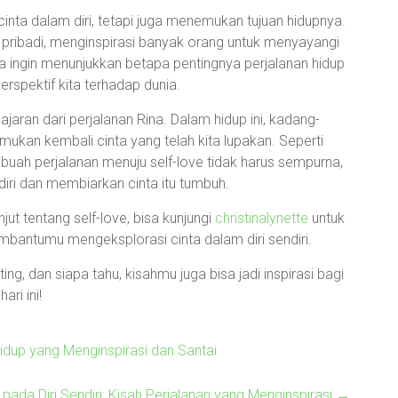
nta dalam diri, tetapi juga menemukan tujuan hidupnya.
 pribadi, menginspirasi banyak orang untuk menyayangi
, dia ingin menunjukkan betapa pentingnya perjalanan hidup
rspektif kita terhadap dunia.
jaran dari perjalanan Rina. Dalam hidup ini, kadang-
ukan kembali cinta yang telah kita lupakan. Seperti
 Sebuah perjalanan menuju self-love tidak harus sempurna,
diri dan membiarkan cinta itu tumbuh.
jut tentang self-love, bisa kunjungi
christinalynette
untuk
bantumu mengeksplorasi cinta dalam diri sendiri.
ng, dan siapa tahu, kisahmu juga bisa jadi inspirasi bagi
ari ini!
idup yang Menginspirasi dan Santai
ada Diri Sendiri: Kisah Perjalanan yang Menginspirasi
→