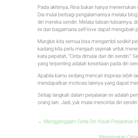
Pada akhirnya, Rina bukan hanya menemukan ci
Dia mulai berbagi pengalamannya melalui blog
diri mereka sendiri. Melalui tulisan-tulisannya
ini dan bagaimana self-love dapat mengubah pe
Mungkin kita semua bisa mengambil sedikit pela
kadang kita perlu menjauh sejenak untuk menem
kata pepatah, “Cinta dimulai dari diri sendiri.”
yang terpenting adalah kesetiaan pada diri sen
Apabila kamu sedang mencari inspirasi lebih lan
mendapatkan motivasi lainnya yang dapat mem
Setiap langkah dalam perjalanan ini adalah penti
orang lain. Jadi, yuk mulai mencintai diri sendiri h
←
Menggenggam Cinta Diri: Kisah Perjalanan H
Menemukan Cinta p