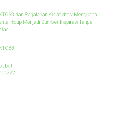
KTO88 dan Perjalanan Kreativitas: Mengubah
erita Hidup Menjadi Sumber Inspirasi Tanpa
atas
KTO88
ot bet
irgo222