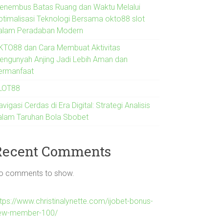
enembus Batas Ruang dan Waktu Melalui
ptimalisasi Teknologi Bersama okto88 slot
alam Peradaban Modern
KTO88 dan Cara Membuat Aktivitas
engunyah Anjing Jadi Lebih Aman dan
ermanfaat
LOT88
vigasi Cerdas di Era Digital: Strategi Analisis
alam Taruhan Bola Sbobet
Recent Comments
o comments to show.
ttps://www.christinalynette.com/ijobet-bonus-
ew-member-100/