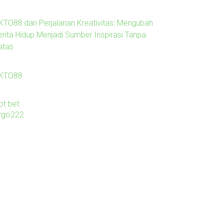
KTO88 dan Perjalanan Kreativitas: Mengubah
erita Hidup Menjadi Sumber Inspirasi Tanpa
atas
KTO88
ot bet
irgo222