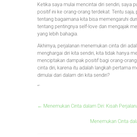
Ketika saya mulai mencintai diri sendiri, sa
positif ini ke orang-orang terdekat. Tentu saja, 
tentang bagaimana kita bisa memengaruhi dunia
tentang pentingnya self-love dan mengajak m
yang lebih bahagia.
Akhirnya, perjalanan menemukan cinta diri adal
menghargai diri kita sendiri, kita tidak hanya
menciptakan dampak positif bagi orang-orang di
cinta diri, karena itu adalah langkah pertama 
dimulai dari dalam diri kita sendiri?
“`
←
Menemukan Cinta dalam Diri: Kisah Perjalan
Menemukan Cinta dalam