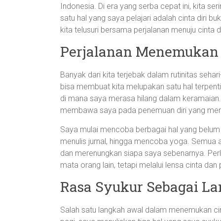
Indonesia. Di era yang serba cepat ini, kita ser
satu hal yang saya pelajari adalah cinta diri b
kita telusuri bersama perjalanan menuju cinta d
Perjalanan Menemukan D
Banyak dari kita terjebak dalam rutinitas sehar
bisa membuat kita melupakan satu hal terpentin
di mana saya merasa hilang dalam keramaian. It
membawa saya pada penemuan diri yang me
Saya mulai mencoba berbagai hal yang belum
menulis jurnal, hingga mencoba yoga. Semua a
dan merenungkan siapa saya sebenarnya. Perla
mata orang lain, tetapi melalui lensa cinta dan
Rasa Syukur Sebagai L
Salah satu langkah awal dalam menemukan cint