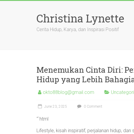
Skip
to
Christina Lynette
content
Cerita Hidup, Karya, dan Inspirasi Positif
Menemukan Cinta Diri: Pe
Hidup yang Lebih Bahagi
okto88blog@gmail.com
Uncategor
June 23, 2025
0 Comment
“`html
Lifestyle, kisah inspiratif, perjalanan hidup, d