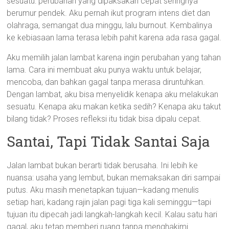
sesuatu: perubahan yang dipaksakan cepat seringnya
berumur pendek. Aku pernah ikut program intens diet dan
olahraga, semangat dua minggu, lalu burnout. Kembalinya
ke kebiasaan lama terasa lebih pahit karena ada rasa gagal.
Aku memilih jalan lambat karena ingin perubahan yang tahan
lama. Cara ini membuat aku punya waktu untuk belajar,
mencoba, dan bahkan gagal tanpa merasa diruntuhkan.
Dengan lambat, aku bisa menyelidik kenapa aku melakukan
sesuatu. Kenapa aku makan ketika sedih? Kenapa aku takut
bilang tidak? Proses refleksi itu tidak bisa dipalu cepat.
Santai, Tapi Tidak Santai Saja
Jalan lambat bukan berarti tidak berusaha. Ini lebih ke
nuansa: usaha yang lembut, bukan memaksakan diri sampai
putus. Aku masih menetapkan tujuan—kadang menulis
setiap hari, kadang rajin jalan pagi tiga kali seminggu—tapi
tujuan itu dipecah jadi langkah-langkah kecil. Kalau satu hari
gagal, aku tetap memberi ruang tanpa menghakimi.