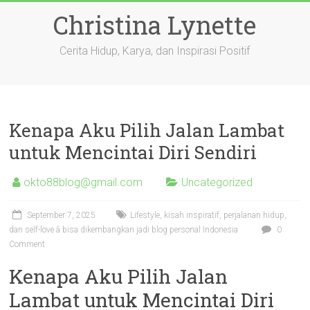
Skip
Christina Lynette
to
content
Cerita Hidup, Karya, dan Inspirasi Positif
Kenapa Aku Pilih Jalan Lambat
untuk Mencintai Diri Sendiri
okto88blog@gmail.com
Uncategorized
September 7, 2025
Lifestyle, kisah inspiratif, perjalanan hidup,
dan self-love â bisa dikembangkan jadi blog personal Indonesia
0
Comment
Kenapa Aku Pilih Jalan
Lambat untuk Mencintai Diri