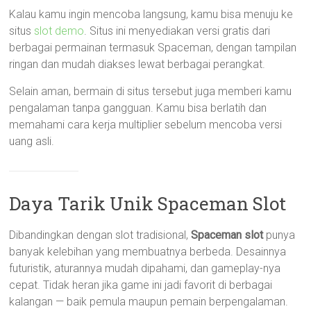
Kalau kamu ingin mencoba langsung, kamu bisa menuju ke
situs
slot demo
. Situs ini menyediakan versi gratis dari
berbagai permainan termasuk Spaceman, dengan tampilan
ringan dan mudah diakses lewat berbagai perangkat.
Selain aman, bermain di situs tersebut juga memberi kamu
pengalaman tanpa gangguan. Kamu bisa berlatih dan
memahami cara kerja multiplier sebelum mencoba versi
uang asli.
Daya Tarik Unik Spaceman Slot
Dibandingkan dengan slot tradisional,
Spaceman slot
punya
banyak kelebihan yang membuatnya berbeda. Desainnya
futuristik, aturannya mudah dipahami, dan gameplay-nya
cepat. Tidak heran jika game ini jadi favorit di berbagai
kalangan — baik pemula maupun pemain berpengalaman.