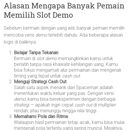
Alasan Mengapa Banyak Pemain
Memilih Slot Demo
Sebelum bermain dengan uang asli, banyak pemain memilih
mencoba versi
demo
terlebih dahulu. Ada beberapa alasan
logis di baliknya:
Belajar Tanpa Tekanan
Bermain di
slot demo
memungkinkan kamu untuk
berlatih tanpa rasa khawatir kehilangan uang. Kamu
bisa fokus mengamati alur permainan dan mengenali
timing yang tepat untuk
cash out
.
Menguji Strategi Cash Out
Salah satu aspek menarik dari Spaceman adalah
menentukan waktu keluar yang pas. Dengan versi
demo
, kamu bisa bereksperimen dengan berbagai
strategi — apakah ingin cepat
cash out
di multiplier
rendah, atau menunggu hingga nilai tinggi.
Memahami Pola dan Ritme
Walaupun hasil permainan tetap acak, kamu bisa mulai
mengenali pola tertentu yang sering muncul. Misalnya,