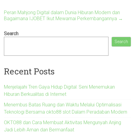
Peran Mahjong Digital dalam Dunia Hiburan Modern dan
Bagaimana IJOBET Ikut Mewarnai Perkembangannya
→
Search
Search
Recent Posts
Menjelajahi Tren Gaya Hidup Digital: Seni Menemukan
Hiburan Berkualitas di Internet
Menembus Batas Ruang dan Waktu Melalui Optimalisasi
Teknologi Bersama okto88 slot Dalam Peradaban Modern
OKTO88 dan Cara Membuat Aktivitas Mengunyah Anjing
Jadi Lebih Aman dan Bermanfaat