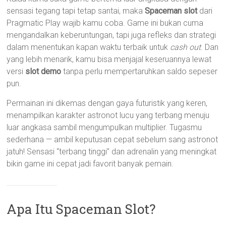
sensasi tegang tapi tetap santai, maka
Spaceman slot
dari
Pragmatic Play wajib kamu coba. Game ini bukan cuma
mengandalkan keberuntungan, tapi juga refleks dan strategi
dalam menentukan kapan waktu terbaik untuk
cash out
. Dan
yang lebih menarik, kamu bisa menjajal keseruannya lewat
versi
slot demo
tanpa perlu mempertaruhkan saldo sepeser
pun.
Permainan ini dikemas dengan gaya futuristik yang keren,
menampilkan karakter astronot lucu yang terbang menuju
luar angkasa sambil mengumpulkan multiplier. Tugasmu
sederhana — ambil keputusan cepat sebelum sang astronot
jatuh! Sensasi “terbang tinggi” dan adrenalin yang meningkat
bikin game ini cepat jadi favorit banyak pemain.
Apa Itu Spaceman Slot?