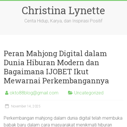
Skip
Christina Lynette
to
content
Cerita Hidup, Karya, dan Inspirasi Positif
Peran Mahjong Digital dalam
Dunia Hiburan Modern dan
Bagaimana IJOBET Ikut
Mewarnai Perkembangannya
okto88blog@gmail.com
Uncategorized
November 14, 2025
Perkembangan mahjong dalam dunia digital telah membuka
babak baru dalam cara masyarakat menikmati hiburan