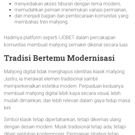
menyediakan akses hiburan dengan tema modern,
memudahkan pemain menemukan variasi permainan,
dan menjadi bagian dari pembicaraan komunitas yang
membahas tren mahjong.
Hadirnya platform seperti IJOBET dalam percakapan
komunitas membuat mahjong semakin dikenal secara luas.
Tradisi Bertemu Modernisasi
Mahjong digital tidak menghapus identitas klasik mahjong.
Justru, ia merawat elemen tradisional sambil
memperkenalkan estetika modern. Perpaduan keduanya
membuat mahjong digital lebih kaya secara visual, lebih
mudah dimainkan, dan lebih relevan dalam gaya hidup masa
kini.
Simbol klasik tetap dipertahankan, tetapi dikemas ulang
dengan desain modern. Musik tradisional tetap ada, tetapi
diberi sentuhan kontemporer. Permainan strategi tetap