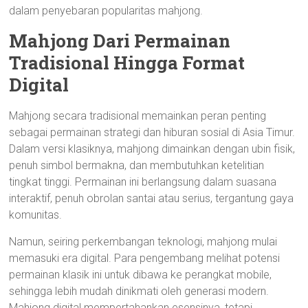
dalam penyebaran popularitas mahjong.
Mahjong Dari Permainan
Tradisional Hingga Format
Digital
Mahjong secara tradisional memainkan peran penting
sebagai permainan strategi dan hiburan sosial di Asia Timur.
Dalam versi klasiknya, mahjong dimainkan dengan ubin fisik,
penuh simbol bermakna, dan membutuhkan ketelitian
tingkat tinggi. Permainan ini berlangsung dalam suasana
interaktif, penuh obrolan santai atau serius, tergantung gaya
komunitas.
Namun, seiring perkembangan teknologi, mahjong mulai
memasuki era digital. Para pengembang melihat potensi
permainan klasik ini untuk dibawa ke perangkat mobile,
sehingga lebih mudah dinikmati oleh generasi modern.
Mahjong digital mempertahankan esensinya, tetapi