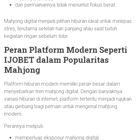
dan permainannya tidak menuntut fokus berat.
Mahjong digital menjadi pilihan hiburan ideal untuk melepas
stres, terutama setelah hari panjang atau saat butuh
kegiatan ringan sebelum tidur.
Peran Platform Modern Seperti
IJOBET dalam Popularitas
Mahjong
Platform hiburan modern memiliki peran besar dalam
menyebarkan tren mahjong digital. Dengan banyaknya
variasi hiburan di internet, platform tertentu menjadi rujukan
atau gerbang bagi pemain untuk mengenal mahjong
modern.
Perannya meliputi:
memperluas eksposur mahjong digital,