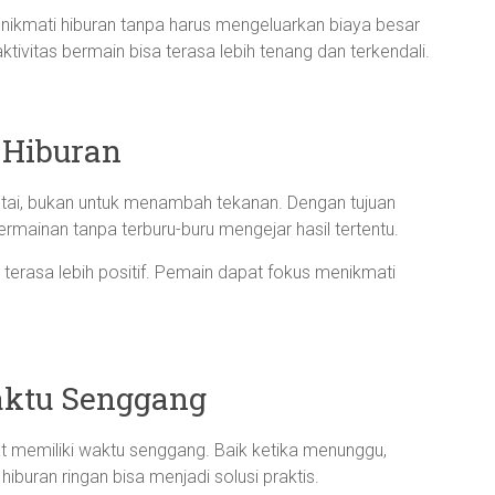
menikmati hiburan tanpa harus mengeluarkan biaya besar
ivitas bermain bisa terasa lebih tenang dan terkendali.
 Hiburan
antai, bukan untuk menambah tekanan. Dengan tujuan
rmainan tanpa terburu-buru mengejar hasil tertentu.
erasa lebih positif. Pemain dapat fokus menikmati
aktu Senggang
t memiliki waktu senggang. Baik ketika menunggu,
hiburan ringan bisa menjadi solusi praktis.