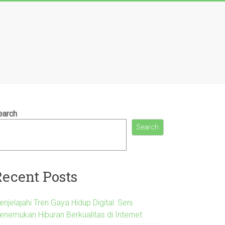
earch
Search
Recent Posts
njelajahi Tren Gaya Hidup Digital: Seni
enemukan Hiburan Berkualitas di Internet