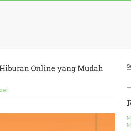
n Hiburan Online yang Mudah
S
ized
Me
M