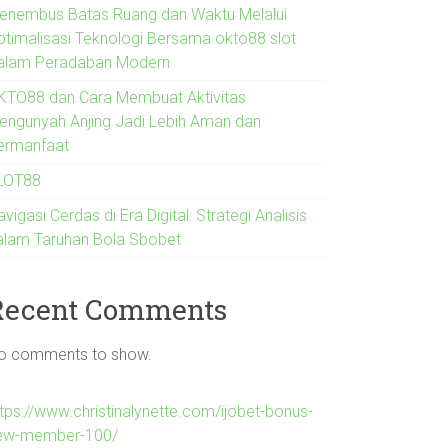
enembus Batas Ruang dan Waktu Melalui
ptimalisasi Teknologi Bersama okto88 slot
alam Peradaban Modern
KTO88 dan Cara Membuat Aktivitas
engunyah Anjing Jadi Lebih Aman dan
ermanfaat
LOT88
vigasi Cerdas di Era Digital: Strategi Analisis
alam Taruhan Bola Sbobet
Recent Comments
o comments to show.
ttps://www.christinalynette.com/ijobet-bonus-
ew-member-100/