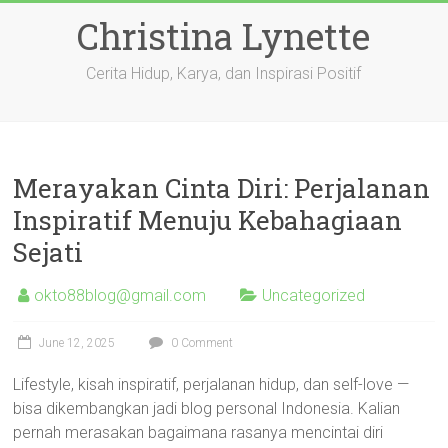
Skip
Christina Lynette
to
content
Cerita Hidup, Karya, dan Inspirasi Positif
Merayakan Cinta Diri: Perjalanan
Inspiratif Menuju Kebahagiaan
Sejati
okto88blog@gmail.com
Uncategorized
June 12, 2025
0 Comment
Lifestyle, kisah inspiratif, perjalanan hidup, dan self-love —
bisa dikembangkan jadi blog personal Indonesia. Kalian
pernah merasakan bagaimana rasanya mencintai diri