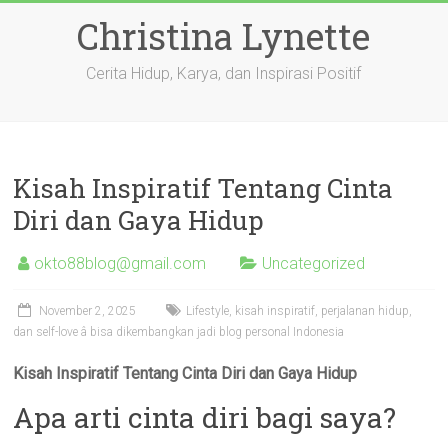
Skip
Christina Lynette
to
content
Cerita Hidup, Karya, dan Inspirasi Positif
Kisah Inspiratif Tentang Cinta
Diri dan Gaya Hidup
okto88blog@gmail.com
Uncategorized
November 2, 2025
Lifestyle, kisah inspiratif, perjalanan hidup,
dan self-love â bisa dikembangkan jadi blog personal Indonesia
Kisah Inspiratif Tentang Cinta Diri dan Gaya Hidup
Apa arti cinta diri bagi saya?