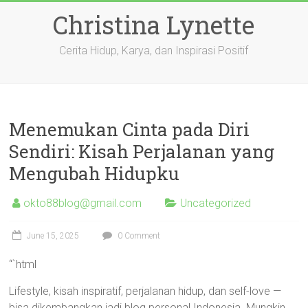
Skip
Christina Lynette
to
content
Cerita Hidup, Karya, dan Inspirasi Positif
Menemukan Cinta pada Diri
Sendiri: Kisah Perjalanan yang
Mengubah Hidupku
okto88blog@gmail.com
Uncategorized
June 15, 2025
0 Comment
“`html
Lifestyle, kisah inspiratif, perjalanan hidup, dan self-love —
bisa dikembangkan jadi blog personal Indonesia. Mungkin