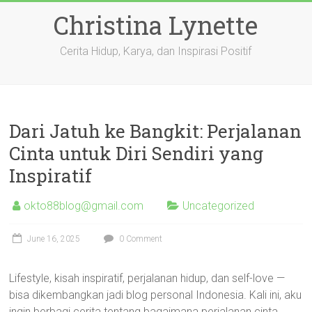
Skip
Christina Lynette
to
content
Cerita Hidup, Karya, dan Inspirasi Positif
Dari Jatuh ke Bangkit: Perjalanan
Cinta untuk Diri Sendiri yang
Inspiratif
okto88blog@gmail.com
Uncategorized
June 16, 2025
0 Comment
Lifestyle, kisah inspiratif, perjalanan hidup, dan self-love —
bisa dikembangkan jadi blog personal Indonesia. Kali ini, aku
ingin berbagi cerita tentang bagaimana perjalanan cinta