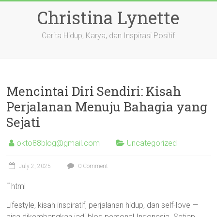
Skip
Christina Lynette
to
content
Cerita Hidup, Karya, dan Inspirasi Positif
Mencintai Diri Sendiri: Kisah
Perjalanan Menuju Bahagia yang
Sejati
okto88blog@gmail.com
Uncategorized
July 2, 2025
0 Comment
“`html
Lifestyle, kisah inspiratif, perjalanan hidup, dan self-love —
bisa dikembangkan jadi blog personal Indonesia. Setiap