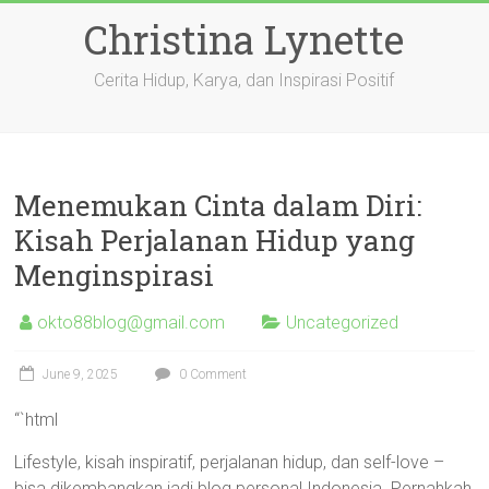
Skip
Christina Lynette
to
content
Cerita Hidup, Karya, dan Inspirasi Positif
Menemukan Cinta dalam Diri:
Kisah Perjalanan Hidup yang
Menginspirasi
okto88blog@gmail.com
Uncategorized
June 9, 2025
0 Comment
“`html
Lifestyle, kisah inspiratif, perjalanan hidup, dan self-love –
bisa dikembangkan jadi blog personal Indonesia. Pernahkah