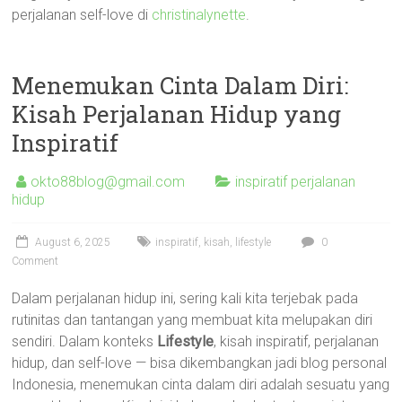
perjalanan self-love di
christinalynette
.
Menemukan Cinta Dalam Diri:
Kisah Perjalanan Hidup yang
Inspiratif
okto88blog@gmail.com
inspiratif perjalanan
hidup
August 6, 2025
inspiratif
,
kisah
,
lifestyle
0
Comment
Dalam perjalanan hidup ini, sering kali kita terjebak pada
rutinitas dan tantangan yang membuat kita melupakan diri
sendiri. Dalam konteks
Lifestyle
, kisah inspiratif, perjalanan
hidup, dan self-love — bisa dikembangkan jadi blog personal
Indonesia, menemukan cinta dalam diri adalah sesuatu yang