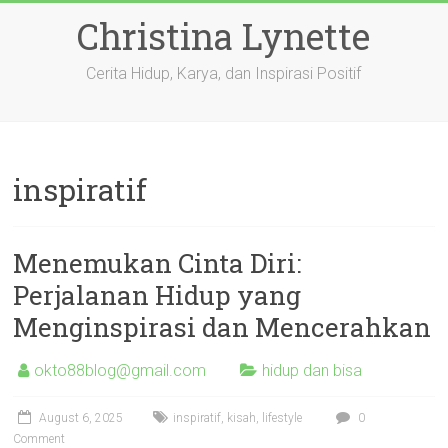
Skip
Christina Lynette
to
content
Cerita Hidup, Karya, dan Inspirasi Positif
inspiratif
Menemukan Cinta Diri:
Perjalanan Hidup yang
Menginspirasi dan Mencerahkan
okto88blog@gmail.com
hidup dan bisa
August 6, 2025
inspiratif
,
kisah
,
lifestyle
0
Comment