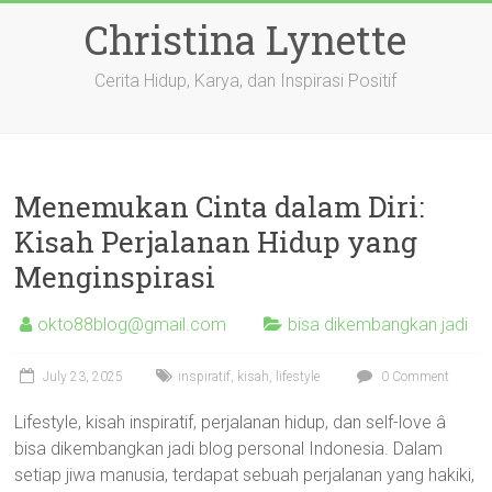
Skip
Christina Lynette
to
content
Cerita Hidup, Karya, dan Inspirasi Positif
Menemukan Cinta dalam Diri:
Kisah Perjalanan Hidup yang
Menginspirasi
okto88blog@gmail.com
bisa dikembangkan jadi
July 23, 2025
inspiratif
,
kisah
,
lifestyle
0 Comment
Lifestyle, kisah inspiratif, perjalanan hidup, dan self-love â
bisa dikembangkan jadi blog personal Indonesia. Dalam
setiap jiwa manusia, terdapat sebuah perjalanan yang hakiki,