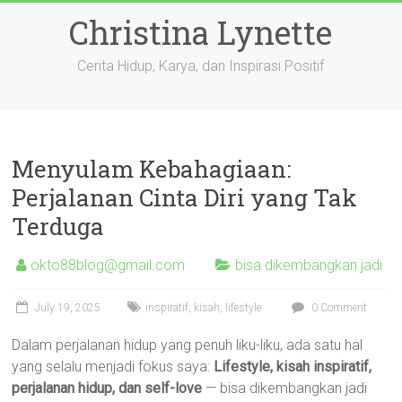
Skip
Christina Lynette
to
content
Cerita Hidup, Karya, dan Inspirasi Positif
Menyulam Kebahagiaan:
Perjalanan Cinta Diri yang Tak
Terduga
okto88blog@gmail.com
bisa dikembangkan jadi
July 19, 2025
inspiratif
,
kisah
,
lifestyle
0 Comment
Dalam perjalanan hidup yang penuh liku-liku, ada satu hal
yang selalu menjadi fokus saya:
Lifestyle, kisah inspiratif,
perjalanan hidup, dan self-love
— bisa dikembangkan jadi