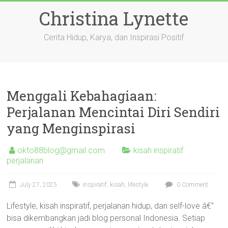
Skip
Christina Lynette
to
content
Cerita Hidup, Karya, dan Inspirasi Positif
Menggali Kebahagiaan:
Perjalanan Mencintai Diri Sendiri
yang Menginspirasi
okto88blog@gmail.com
kisah inspiratif
perjalanan
July 27, 2025
inspiratif
,
kisah
,
lifestyle
0 Comment
Lifestyle, kisah inspiratif, perjalanan hidup, dan self-love â€”
bisa dikembangkan jadi blog personal Indonesia. Setiap