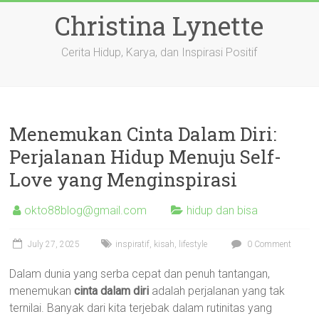
Skip
Christina Lynette
to
content
Cerita Hidup, Karya, dan Inspirasi Positif
Menemukan Cinta Dalam Diri:
Perjalanan Hidup Menuju Self-
Love yang Menginspirasi
okto88blog@gmail.com
hidup dan bisa
July 27, 2025
inspiratif
,
kisah
,
lifestyle
0 Comment
Dalam dunia yang serba cepat dan penuh tantangan,
menemukan
cinta dalam diri
adalah perjalanan yang tak
ternilai. Banyak dari kita terjebak dalam rutinitas yang