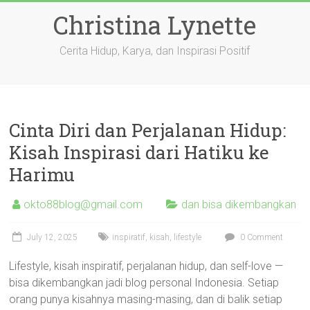
Skip
Christina Lynette
to
content
Cerita Hidup, Karya, dan Inspirasi Positif
Cinta Diri dan Perjalanan Hidup:
Kisah Inspirasi dari Hatiku ke
Harimu
okto88blog@gmail.com
dan bisa dikembangkan
July 12, 2025
inspiratif
,
kisah
,
lifestyle
0 Comment
Lifestyle, kisah inspiratif, perjalanan hidup, dan self-love —
bisa dikembangkan jadi blog personal Indonesia. Setiap
orang punya kisahnya masing-masing, dan di balik setiap