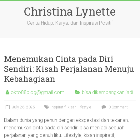
Skip
Christina Lynette
to
content
Cerita Hidup, Karya, dan Inspirasi Positif
Menemukan Cinta pada Diri
Sendiri: Kisah Perjalanan Menuju
Kebahagiaan
okto88blog@gmail.com
bisa dikembangkan jadi
July 26, 2025
inspiratif
,
kisah
,
lifestyle
0 Comment
Dalam dunia yang penuh dengan ekspektasi dan tekanan,
menemukan cinta pada diri sendiri bisa menjadi sebuah
perjalanan yang penuh liku. Lifestyle, kisah inspiratif,