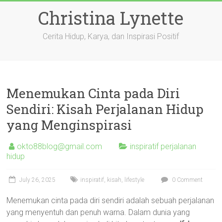
Skip
Christina Lynette
to
content
Cerita Hidup, Karya, dan Inspirasi Positif
Menemukan Cinta pada Diri
Sendiri: Kisah Perjalanan Hidup
yang Menginspirasi
okto88blog@gmail.com
inspiratif perjalanan
hidup
July 26, 2025
inspiratif
,
kisah
,
lifestyle
0 Comment
Menemukan cinta pada diri sendiri adalah sebuah perjalanan
yang menyentuh dan penuh warna. Dalam dunia yang