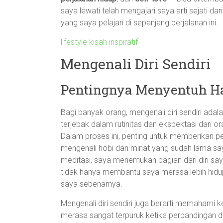
saya lewati telah mengajari saya arti sejati dari
yang saya pelajari di sepanjang perjalanan ini.
lifestyle kisah inspiratif
Mengenali Diri Sendiri
Pentingnya Menyentuh Ha
Bagi banyak orang, mengenali diri sendiri ada
terjebak dalam rutinitas dan ekspektasi dari ora
Dalam proses ini, penting untuk memberikan p
mengenali hobi dan minat yang sudah lama sa
meditasi, saya menemukan bagian dari diri saya 
tidak hanya membantu saya merasa lebih hidu
saya sebenarnya.
Mengenali diri sendiri juga berarti memahami 
merasa sangat terpuruk ketika perbandingan d