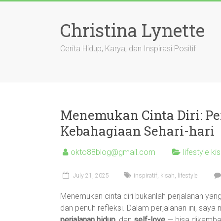
Skip
to
Christina Lynette
content
Cerita Hidup, Karya, dan Inspirasi Positif
Menemukan Cinta Diri: P
Kebahagiaan Sehari-hari
okto88blog@gmail.com
lifestyle ki
July 21, 2025
inspiratif
,
kisah
,
lifestyle
Menemukan cinta diri bukanlah perjalanan yan
dan penuh refleksi. Dalam perjalanan ini, say
perjalanan hidup
, dan
self-love
— bisa dikemba