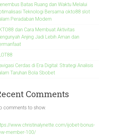
enembus Batas Ruang dan Waktu Melalui
ptimalisasi Teknologi Bersama okto88 slot
alam Peradaban Modern
KTO88 dan Cara Membuat Aktivitas
engunyah Anjing Jadi Lebih Aman dan
ermanfaat
LOT88
vigasi Cerdas di Era Digital: Strategi Analisis
alam Taruhan Bola Sbobet
Recent Comments
o comments to show.
ttps://www.christinalynette.com/ijobet-bonus-
ew-member-100/