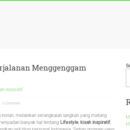
erjalanan Menggenggam
S
sah inspiratif
0 Comment
g instan, melainkan serangkaian langkah yang matang
Me
a menyadari banyak hal tentang
Lifestyle
,
kisah inspiratif
,
M
ngkan jadi blog personal Indonesia. Setiap momen yang