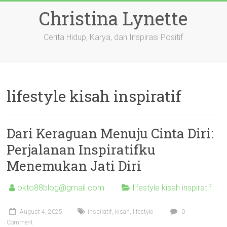
Skip
Christina Lynette
to
content
Cerita Hidup, Karya, dan Inspirasi Positif
lifestyle kisah inspiratif
Dari Keraguan Menuju Cinta Diri:
Perjalanan Inspiratifku
Menemukan Jati Diri
okto88blog@gmail.com
lifestyle kisah inspiratif
August 4, 2025
inspiratif
,
kisah
,
lifestyle
0
Comment