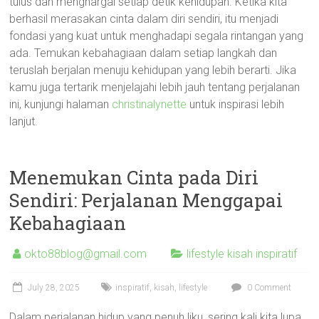
tulus dan menghargai setiap detik kehidupan. Ketika kita
berhasil merasakan cinta dalam diri sendiri, itu menjadi
fondasi yang kuat untuk menghadapi segala rintangan yang
ada. Temukan kebahagiaan dalam setiap langkah dan
teruslah berjalan menuju kehidupan yang lebih berarti. Jika
kamu juga tertarik menjelajahi lebih jauh tentang perjalanan
ini, kunjungi halaman
christinalynette
untuk inspirasi lebih
lanjut.
Menemukan Cinta pada Diri
Sendiri: Perjalanan Menggapai
Kebahagiaan
okto88blog@gmail.com
lifestyle kisah inspiratif
July 28, 2025
inspiratif
,
kisah
,
lifestyle
0 Comment
Dalam perjalanan hidup yang penuh liku, sering kali kita lupa