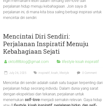
ingin memahami lebih dalam tentang self-love dan
perjalanan hidup menuju kebahagiaan. Join saya di
perjalanan ini, di mana kita bisa saling berbagi inspirasi untuk
mencintai diri sendiri.
Mencintai Diri Sendiri:
Perjalanan Inspiratif Menuju
Kebahagiaan Sejati
okto88blog@gmail.com
lifestyle kisah inspiratif
July 26, 2025
inspiratif
,
kisah
,
lifestyle
0 Comment
Mencintai diri sendiri adalah salah satu bagian terpenting dari
perjalanan hidup seorang individu. Dalam dunia yang sarat
dengan ekspektasi dan tekanan, perjalanan untuk
menemukan
self-love
menjadi semakin relevan. Gaya hidup
atau
Lifestyle, kisah inspiratif, perjalanan hidup, dan self-