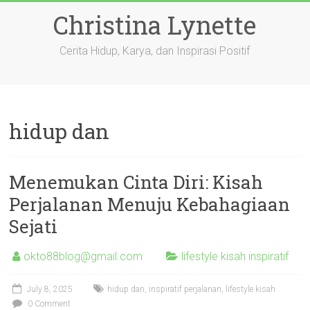
Skip
Christina Lynette
to
content
Cerita Hidup, Karya, dan Inspirasi Positif
hidup dan
Menemukan Cinta Diri: Kisah
Perjalanan Menuju Kebahagiaan
Sejati
okto88blog@gmail.com
lifestyle kisah inspiratif
July 8, 2025
hidup dan
,
inspiratif perjalanan
,
lifestyle kisah
0 Comment