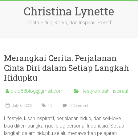
Skip
Christina Lynette
to
content
Cerita Hidup, Karya, dan Inspirasi Positif
Merangkai Cerita: Perjalanan
Cinta Diri dalam Setiap Langkah
Hidupku
okto88blog@gmail.com
lifestyle kisah inspiratif
July 8, 2025
14
0 Comment
Lifestyle, kisah inspiratif, perjalanan hidup, dan self-love —
bisa dikembangkan jadi blog personal Indonesia. Setiap
langkah dalam hidupku selalu menawarkan pelajaran