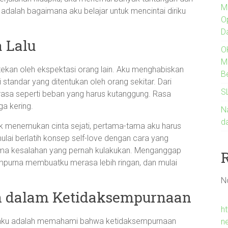
M
g adalah bagaimana aku belajar untuk mencintai diriku
O
D
 Lalu
O
M
tekan oleh ekspektasi orang lain. Aku menghabiskan
B
andar yang ditentukan oleh orang sekitar. Dari
S
erasa seperti beban yang harus kutanggung. Rasa
a kering.
Na
d
uk menemukan cinta sejati, pertama-tama aku harus
lai berlatih konsep self-love dengan cara yang
ima kesalahan yang pernah kulakukan. Menganggap
empurna membuatku merasa lebih ringan, dan mulai
N
 dalam Ketidaksempurnaan
h
ananku adalah memahami bahwa ketidaksempurnaan
n