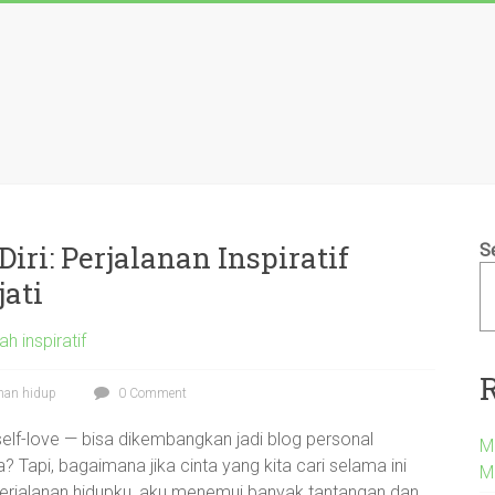
ri: Perjalanan Inspiratif
S
ati
sah inspiratif
anan hidup
0 Comment
an self-love — bisa dikembangkan jadi blog personal
Me
? Tapi, bagaimana jika cinta yang kita cari selama ini
M
m perjalanan hidupku, aku menemui banyak tantangan dan