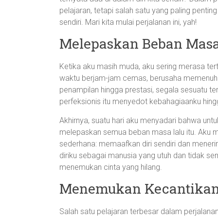
pelajaran, tetapi salah satu yang paling pentin
sendiri. Mari kita mulai perjalanan ini, yah!
Melepaskan Beban Masa
Ketika aku masih muda, aku sering merasa ter
waktu berjam-jam cemas, berusaha memenuhi st
penampilan hingga prestasi, segala sesuatu t
perfeksionis itu menyedot kebahagiaanku hingg
Akhirnya, suatu hari aku menyadari bahwa unt
melepaskan semua beban masa lalu itu. Aku mu
sederhana: memaafkan diri sendiri dan mener
diriku sebagai manusia yang utuh dan tidak s
menemukan cinta yang hilang.
Menemukan Kecantikan
Salah satu pelajaran terbesar dalam perjal