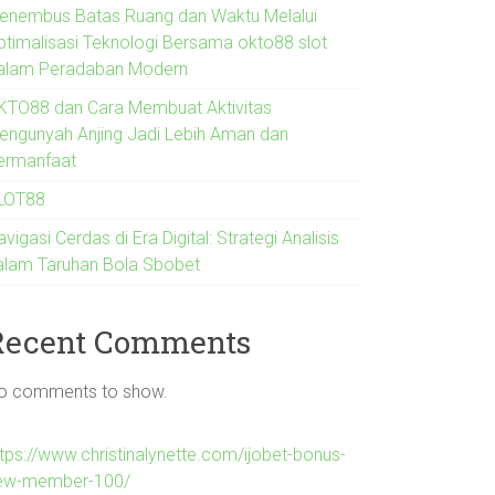
enembus Batas Ruang dan Waktu Melalui
ptimalisasi Teknologi Bersama okto88 slot
alam Peradaban Modern
KTO88 dan Cara Membuat Aktivitas
engunyah Anjing Jadi Lebih Aman dan
ermanfaat
LOT88
vigasi Cerdas di Era Digital: Strategi Analisis
alam Taruhan Bola Sbobet
Recent Comments
o comments to show.
ttps://www.christinalynette.com/ijobet-bonus-
ew-member-100/