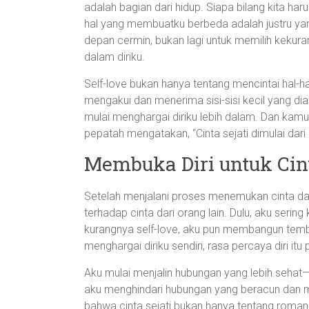
adalah bagian dari hidup. Siapa bilang kita h
hal yang membuatku berbeda adalah justru yang 
depan cermin, bukan lagi untuk memilih kekura
dalam diriku.
Self-love bukan hanya tentang mencintai hal-hal 
mengakui dan menerima sisi-sisi kecil yang di
mulai menghargai diriku lebih dalam. Dan kamu
pepatah mengatakan, “Cinta sejati dimulai dari di
Membuka Diri untuk Cint
Setelah menjalani proses menemukan cinta dalam
terhadap cinta dari orang lain. Dulu, aku sering
kurangnya self-love, aku pun membangun tembok 
menghargai diriku sendiri, rasa percaya diri itu
Aku mulai menjalin hubungan yang lebih seha
aku menghindari hubungan yang beracun dan m
bahwa cinta sejati bukan hanya tentang romans