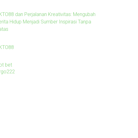
KTO88 dan Perjalanan Kreativitas: Mengubah
erita Hidup Menjadi Sumber Inspirasi Tanpa
atas
KTO88
ot bet
irgo222