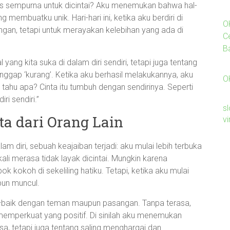
arus sempurna untuk dicintai? Aku menemukan bahwa hal-
membuatku unik. Hari-hari ini, ketika aku berdiri di
O
ngan, tetapi untuk merayakan kelebihan yang ada di
C
B
yang kita suka di dalam diri sendiri, tetapi juga tentang
anggap ‘kurang’. Ketika aku berhasil melakukannya, aku
O
 tahu apa? Cinta itu tumbuh dengan sendirinya. Seperti
ri sendiri.”
sl
a dari Orang Lain
v
 diri, sebuah keajaiban terjadi: aku mulai lebih terbuka
 kali merasa tidak layak dicintai. Mungkin karena
kokoh di sekeliling hatiku. Tetapi, ketika aku mulai
 pun muncul.
t—baik dengan teman maupun pasangan. Tanpa terasa,
emperkuat yang positif. Di sinilah aku menemukan
a, tetapi juga tentang saling menghargai dan