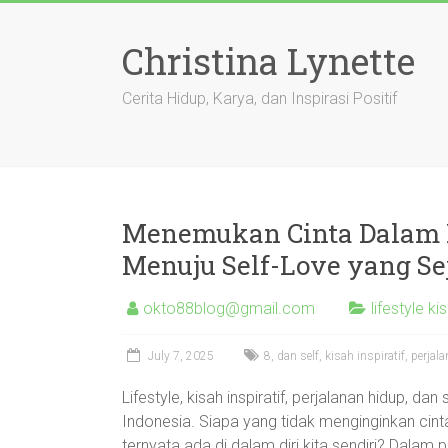
Skip
to
Christina Lynette
content
Cerita Hidup, Karya, dan Inspirasi Positif
Menemukan Cinta Dalam Di
Menuju Self-Love yang Sej
okto88blog@gmail.com
lifestyle ki
July 7, 2025
8
,
dan self
,
kisah inspiratif
,
perjal
Lifestyle, kisah inspiratif, perjalanan hidup, d
Indonesia. Siapa yang tidak menginginkan cinta
ternyata ada di dalam diri kita sendiri? Dala