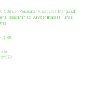
KTO88 dan Perjalanan Kreativitas: Mengubah
erita Hidup Menjadi Sumber Inspirasi Tanpa
atas
KTO88
ot bet
irgo222