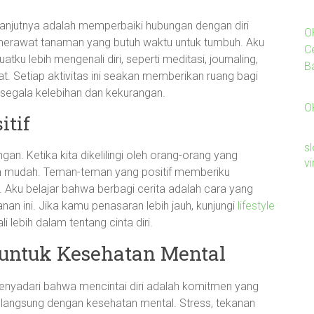
elanjutnya adalah memperbaiki hubungan dengan diri
O
erti merawat tanaman yang butuh waktu untuk tumbuh. Aku
C
u lebih mengenali diri, seperti meditasi, journaling,
B
t. Setiap aktivitas ini seakan memberikan ruang bagi
 segala kelebihan dan kekurangan.
O
itif
sl
gan. Ketika kita dikelilingi oleh orang-orang yang
v
bih mudah. Teman-teman yang positif memberiku
. Aku belajar bahwa berbagi cerita adalah cara yang
an ini. Jika kamu penasaran lebih jauh, kunjungi
lifestyle
ebih dalam tentang cinta diri.
ntuk Kesehatan Mental
menyadari bahwa mencintai diri adalah komitmen yang
an langsung dengan kesehatan mental. Stress, tekanan