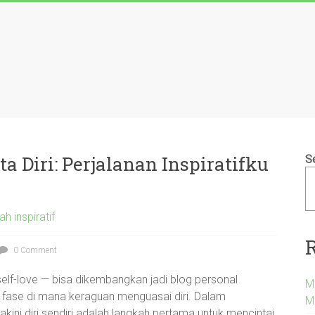
a Diri: Perjalanan Inspiratifku
S
sah inspiratif
0 Comment
an self-love — bisa dikembangkan jadi blog personal
Me
i fase di mana keraguan menguasai diri. Dalam
M
ini diri sendiri adalah langkah pertama untuk mencintai