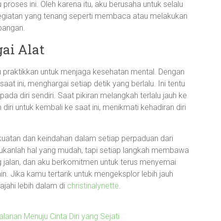
roses ini. Oleh karena itu, aku berusaha untuk selalu
ui kegiatan yang tenang seperti membaca atau melakukan
bangan.
ai Alat
ku praktikkan untuk menjaga kesehatan mental. Dengan
at ini, menghargai setiap detik yang berlalu. Ini tentu
a diri sendiri. Saat pikiran melangkah terlalu jauh ke
ri untuk kembali ke saat ini, menikmati kehadiran diri
kuatan dan keindahan dalam setiap perpaduan dari
ukanlah hal yang mudah, tapi setiap langkah membawa
ng jalan, dan aku berkomitmen untuk terus menyemai
ain. Jika kamu tertarik untuk mengeksplor lebih jauh
lajahi lebih dalam di
christinalynette
.
nan Menuju Cinta Diri yang Sejati