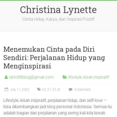
Skip
Christina Lynette
to
content
Cerita Hidup, Karya, dan Inspirasi Positif
Menemukan Cinta pada Diri
Sendiri: Perjalanan Hidup yang
Menginspirasi
okto88blog@gmail.com
lifestyle kisah inspiratif
July 11, 2025
20
,
21
,
22
,
8
0 Comment
Lifestyle, kisah inspiratif, perjalanan hidup, dan self-love —
bisa dikembangkan jadi blog personal Indonesia. Semua itu
adalah bagian dari perjalanan yang sering kali kita lewati