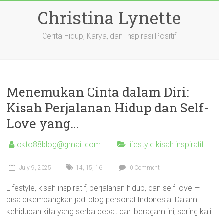
Skip
Christina Lynette
to
content
Cerita Hidup, Karya, dan Inspirasi Positif
Menemukan Cinta dalam Diri:
Kisah Perjalanan Hidup dan Self-
Love yang…
okto88blog@gmail.com
lifestyle kisah inspiratif
July 9, 2025
14
,
15
,
16
0 Comment
Lifestyle, kisah inspiratif, perjalanan hidup, dan self-love —
bisa dikembangkan jadi blog personal Indonesia. Dalam
kehidupan kita yang serba cepat dan beragam ini, sering kali