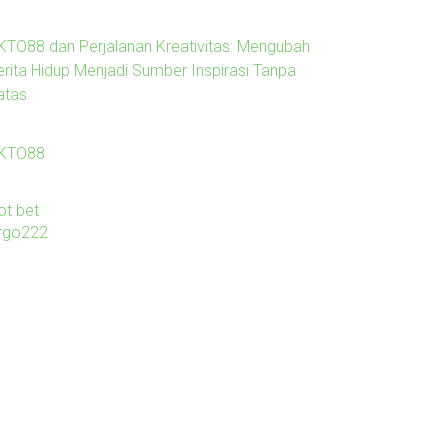
KTO88 dan Perjalanan Kreativitas: Mengubah
erita Hidup Menjadi Sumber Inspirasi Tanpa
atas
KTO88
ot bet
irgo222