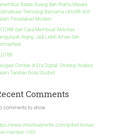
enembus Batas Ruang dan Waktu Melalui
ptimalisasi Teknologi Bersama okto88 slot
alam Peradaban Modern
KTO88 dan Cara Membuat Aktivitas
engunyah Anjing Jadi Lebih Aman dan
ermanfaat
LOT88
vigasi Cerdas di Era Digital: Strategi Analisis
alam Taruhan Bola Sbobet
Recent Comments
o comments to show.
ttps://www.christinalynette.com/ijobet-bonus-
ew-member-100/