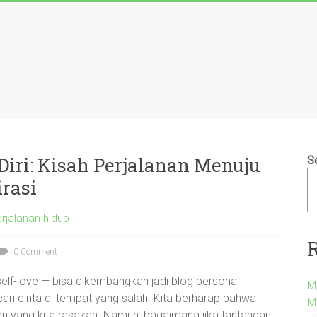
iri: Kisah Perjalanan Menuju
S
rasi
perjalanan hidup
0 Comment
an self-love — bisa dikembangkan jadi blog personal
Me
ncari cinta di tempat yang salah. Kita berharap bahwa
M
an yang kita rasakan. Namun, bagaimana jika tantangan