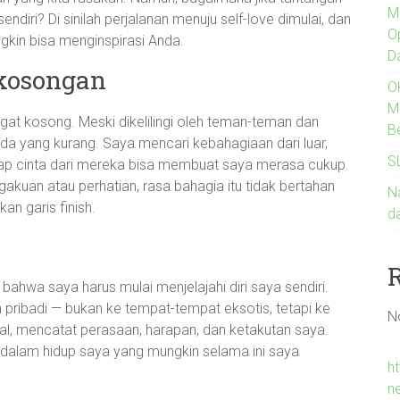
M
diri? Di sinilah perjalanan menuju self-love dimulai, dan
O
kin bisa menginspirasi Anda.
D
kosongan
O
M
gat kosong. Meski dikelilingi oleh teman-teman dan
B
da yang kurang. Saya mencari kebahagiaan dari luar,
S
rap cinta dari mereka bisa membuat saya merasa cukup.
kuan atau perhatian, rasa bahagia itu tidak bertahan
Na
an garis finish.
d
bahwa saya harus mulai menjelajahi diri saya sendiri.
ribadi — bukan ke tempat-tempat eksotis, tetapi ke
N
rnal, mencatat perasaan, harapan, dan ketakutan saya.
 dalam hidup saya yang mungkin selama ini saya
h
n