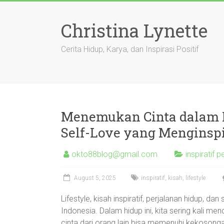
Skip
to
Christina Lynette
content
Cerita Hidup, Karya, dan Inspirasi Positif
Menemukan Cinta dalam D
Self-Love yang Menginspi
okto88blog@gmail.com
inspiratif 
August 5, 2025
inspiratif
,
kisah
,
lifestyle
Lifestyle, kisah inspiratif, perjalanan hidup, d
Indonesia. Dalam hidup ini, kita sering kali me
cinta dari orang lain bisa memenuhi kekosong