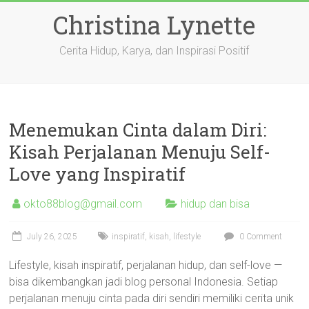
Skip
Christina Lynette
to
content
Cerita Hidup, Karya, dan Inspirasi Positif
Menemukan Cinta dalam Diri:
Kisah Perjalanan Menuju Self-
Love yang Inspiratif
okto88blog@gmail.com
hidup dan bisa
July 26, 2025
inspiratif
,
kisah
,
lifestyle
0 Comment
Lifestyle, kisah inspiratif, perjalanan hidup, dan self-love —
bisa dikembangkan jadi blog personal Indonesia. Setiap
perjalanan menuju cinta pada diri sendiri memiliki cerita unik