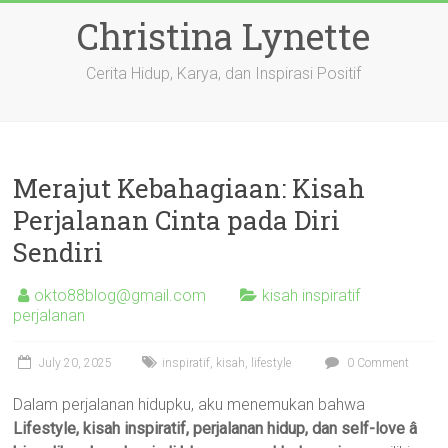
Skip
Christina Lynette
to
content
Cerita Hidup, Karya, dan Inspirasi Positif
Merajut Kebahagiaan: Kisah
Perjalanan Cinta pada Diri
Sendiri
okto88blog@gmail.com
kisah inspiratif
perjalanan
July 20, 2025
inspiratif
,
kisah
,
lifestyle
0 Comment
Dalam perjalanan hidupku, aku menemukan bahwa
Lifestyle, kisah inspiratif, perjalanan hidup, dan self-love â