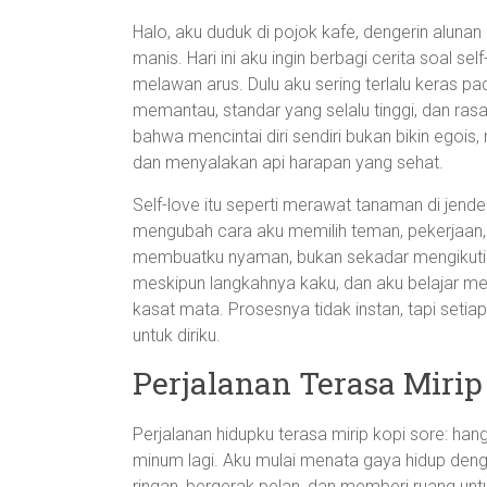
Halo, aku duduk di pojok kafe, dengerin aluna
manis. Hari ini aku ingin berbagi cerita soal se
melawan arus. Dulu aku sering terlalu keras pad
memantau, standar yang selalu tinggi, dan ras
bahwa mencintai diri sendiri bukan bikin egoi
dan menyalakan api harapan yang sehat.
Self-love itu seperti merawat tanaman di jendel
mengubah cara aku memilih teman, pekerjaan,
membuatku nyaman, bukan sekadar mengikuti tre
meskipun langkahnya kaku, dan aku belajar me
kasat mata. Prosesnya tidak instan, tapi seti
untuk diriku.
Perjalanan Terasa Mirip
Perjalanan hidupku terasa mirip kopi sore: hanga
minum lagi. Aku mulai menata gaya hidup deng
ringan, bergerak pelan, dan memberi ruang unt