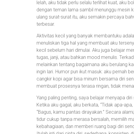
lelah, aku tidak perlu selalu terlihat kuat, aku 
dengan teman lama sambil menunggu mesin ko
ulang surat-surat itu, aku semakin percaya bah
terbesar.
Aktivitas kecil yang banyak membantuku adalah 
menuliskan tiga hal yang membuat aku terseny
kecil sebelum hari dimulai. Aku juga belajar me
tugas, janji, atau bahkan mood menulis. Terka
melainkan tentang bagaimana aku berulang kali 
ingin lari. Humor pun ikut masuk: aku pernah be
cangkir kopi agar bisa minum bersama diri sendiri
membuat prosesnya terasa ringan, tidak menak
Yang paling penting, saya belajar menyapa dir
Ketika aku gagal, aku berkata, “Tidak apa-apa, 
“Bagus, kamu pantas dirayakan.” Secara alami,
tidur cukup tanpa merasa bersalah, memilih
kebahagiaan, dan memberi ruang bagi diri sendir
Itulah inti dari cinta diri: sederhana, konsisten,