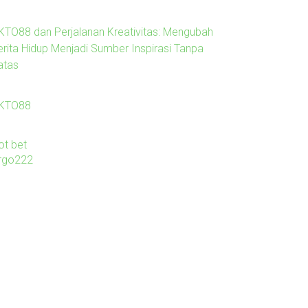
KTO88 dan Perjalanan Kreativitas: Mengubah
erita Hidup Menjadi Sumber Inspirasi Tanpa
atas
KTO88
ot bet
irgo222