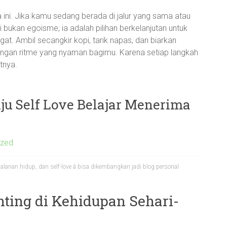
ni. Jika kamu sedang berada di jalur yang sama atau
diri bukan egoisme; ia adalah pilihan berkelanjutan untuk
angat. Ambil secangkir kopi, tarik napas, dan biarkan
 dengan ritme yang nyaman bagimu. Karena setiap langkah
utnya.
u Self Love Belajar Menerima
ized
erjalanan hidup, dan self-love â bisa dikembangkan jadi blog personal
nting di Kehidupan Sehari-