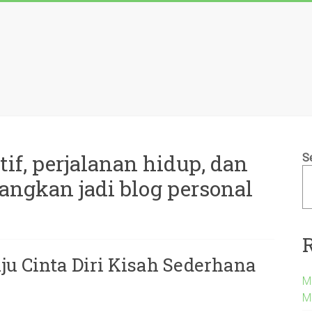
atif, perjalanan hidup, dan
S
mbangkan jadi blog personal
u Cinta Diri Kisah Sederhana
Me
M