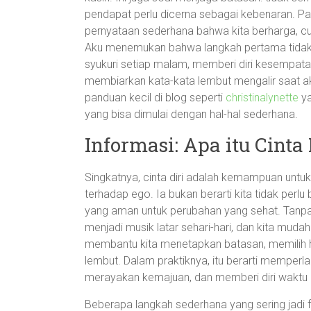
pendapat perlu dicerna sebagai kebenaran. Pada
pernyataan sederhana bahwa kita berharga, c
Aku menemukan bahwa langkah pertama tidak se
syukuri setiap malam, memberi diri kesempatan
membiarkan kata-kata lembut mengalir saat 
panduan kecil di blog seperti
christinalynette
ya
yang bisa dimulai dengan hal-hal sederhana.
Informasi: Apa itu Cint
Singkatnya, cinta diri adalah kemampuan untuk 
terhadap ego. Ia bukan berarti kita tidak perlu
yang aman untuk perubahan yang sehat. Tanpa cint
menjadi musik latar sehari-hari, dan kita muda
membantu kita menetapkan batasan, memilih hu
lembut. Dalam praktiknya, itu berarti memperla
merayakan kemajuan, dan memberi diri waktu un
Beberapa langkah sederhana yang sering jadi f