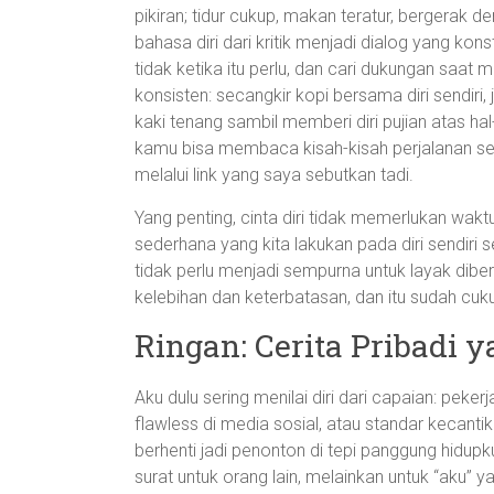
pikiran; tidur cukup, makan teratur, bergera
bahasa diri dari kritik menjadi dialog yang ko
tidak ketika itu perlu, dan cari dukungan saat
konsisten: secangkir kopi bersama diri sendiri,
kaki tenang sambil memberi diri pujian atas hal-h
kamu bisa membaca kisah-kisah perjalanan sel
melalui link yang saya sebutkan tadi.
Yang penting, cinta diri tidak memerlukan waktu
sederhana yang kita lakukan pada diri sendiri se
tidak perlu menjadi sempurna untuk layak diberi
kelebihan dan keterbatasan, dan itu sudah c
Ringan: Cerita Pribadi 
Aku dulu sering menilai diri dari capaian: peke
flawless di media sosial, atau standar kecant
berhenti jadi penonton di tepi panggung hidupku
surat untuk orang lain, melainkan untuk “aku” y