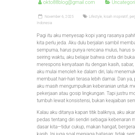
okto88blog@gmail.com
Uncategor
November 6, 2025
Lifestyle, kisah inspiratif, p
Indonesia
Pagi itu aku menyesap kopi yang rasanya pahi
kita perlu jeda. Aku dulu berjalan sambil memb
sempurna, harus punya rencana mulus, harus s
seiring waktu, aku belajar bahwa cinta diri buk
merespons kenyataan itu dengan kasih, sabar,
aku mulai menoleh ke dalam diri, lalu menemuk
membuat hari-hari terasa lebih damai. Dan ya, p
aku masih mengumpulkan keberanian untuk menen
pekerjaan atau gosip lingkungan. Tapi justru
tumbuh lewat konsistensi, bukan keajaiban se
Kalau aku ditanya kapan titik baliknya, aku a
pedas tentang diri sendiri sebagai kebenaran m
dasar kita—tidur cukup, makan hangat, berger
kasih. Ini juga soal menjaga batasan: tidak se