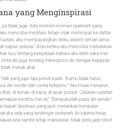
ana yang Menginspirasi
ius, ya tidak juga. Ada momen-momen nyeleneh yang
 aku mencoba meditasi, tetapi otak melompat ke daftar
 frustasi, aku membayangkan diriku seperti teman lama:
etelah napas selesai.” Atau ketika aku mencoba menuliskan
eluhan lucu tentang kenyataan bahwa aku lebih suka mie
cinta diri juga tentang merespons diri dengan kejujuran
 tidak masuk akal.
-talk yang jujur tapi penuh kasih: “Kamu tidak harus
 diri sendiri dari cerita hidupmu.” Aku mulai menaruh
ihat: di lemari, di kaca, di layar ponsel. Catatan-catatan
emajuan kecilmu hari ini,” “Bersyukurlah pada diri sendiri.”
n bukan destinasi yang jauh, melainkan kumpulan
 Dan jika ada yang terdengar nyeleneh, itu karena hidup
ajuan kita sambil tetap manusiawi, tidak perlu jadi robot