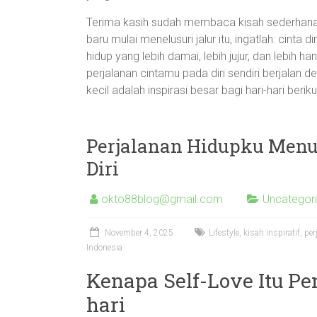
Terima kasih sudah membaca kisah sederhana i
baru mulai menelusuri jalur itu, ingatlah: cinta 
hidup yang lebih damai, lebih jujur, dan lebih h
perjalanan cintamu pada diri sendiri berjalan
kecil adalah inspirasi besar bagi hari-hari berik
Perjalanan Hidupku Menuj
Diri
okto88blog@gmail.com
Uncategor
November 4, 2025
Lifestyle, kisah inspiratif, p
Indonesia
Kenapa Self-Love Itu Pe
hari