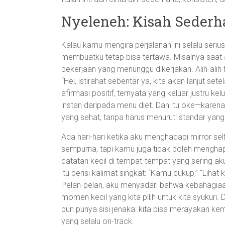
Nyeleneh: Kisah Sederh
Kalau kamu mengira perjalanan ini selalu ser
membuatku tetap bisa tertawa. Misalnya saat
pekerjaan yang menunggu dikerjakan. Alih-alih
“Hei, istirahat sebentar ya, kita akan lanjut s
afirmasi positif, ternyata yang keluar justru k
instan daripada menu diet. Dan itu oke—karena 
yang sehat, tanpa harus menuruti standar yang
Ada hari-hari ketika aku menghadapi mirror self
sempurna, tapi kamu juga tidak boleh menghapus
catatan kecil di tempat-tempat yang sering aku l
itu berisi kalimat singkat: “Kamu cukup,” “Lihat k
Pelan-pelan, aku menyadari bahwa kebahagiaa
momen kecil yang kita pilih untuk kita syukuri.
pun punya sisi jenaka: kita bisa merayakan kem
yang selalu on-track.