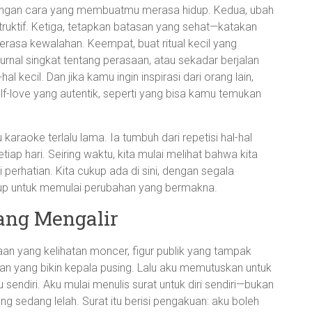
k dengan cara yang membuatmu merasa hidup. Kedua, ubah
nstruktif. Ketiga, tetapkan batasan yang sehat—katakan
 merasa kewalahan. Keempat, buat ritual kecil yang
 jurnal singkat tentang perasaan, atau sekadar berjalan
al kecil. Dan jika kamu ingin inspirasi dari orang lain,
f-love yang autentik, seperti yang bisa kamu temukan
 karaoke terlalu lama. Ia tumbuh dari repetisi hal-hal
tiap hari. Seiring waktu, kita mulai melihat bahwa kita
 perhatian. Kita cukup ada di sini, dengan segala
ukup untuk memulai perubahan yang bermakna.
yang Mengalir
rjaan yang kelihatan moncer, figur publik yang tampak
ikan yang bikin kepala pusing. Lalu aku memutuskan untuk
 sendiri. Aku mulai menulis surat untuk diri sendiri—bukan
ang sedang lelah. Surat itu berisi pengakuan: aku boleh