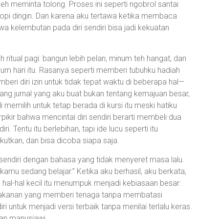
boleh meminta tolong. Proses ini seperti ngobrol santai
pi dingin. Dan karena aku tertawa ketika membaca
wa kelembutan pada diri sendiri bisa jadi kekuatan
ritual pagi: bangun lebih pelan, minum teh hangat, dan
um hari itu. Rasanya seperti memberi tubuhku hadiah
mberi diri izin untuk tidak tepat waktu di beberapa hal—
dang jurnal yang aku buat bukan tentang kemajuan besar,
memilih untuk tetap berada di kursi itu meski hatiku
rpikir bahwa mencintai diri sendiri berarti membeli dua
. Tentu itu berlebihan, tapi ide lucu seperti itu
utkan, dan bisa dicoba siapa saja.
i sendiri dengan bahasa yang tidak menyeret masa lalu.
kamu sedang belajar.” Ketika aku berhasil, aku berkata,
 hal-hal kecil itu menumpuk menjadi kebiasaan besar:
 makanan yang memberi tenaga tanpa membatasi
i untuk menjadi versi terbaik tanpa menilai terlalu keras.
 dan manusiawi.