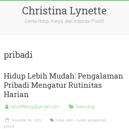
Skip
Christina Lynette
to
content
Cerita Hidup, Karya, dan Inspirasi Positif
pribadi
Hidup Lebih Mudah: Pengalaman
Pribadi Mengatur Rutinitas
Harian
okto88blog@gmail.com
Teknologi
November 28, 2025
hidup
,
lebih
,
mudah
,
pengalaman
,
pribadi