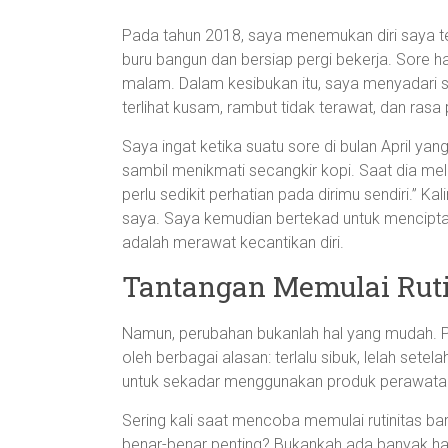
Pada tahun 2018, saya menemukan diri saya ter
buru bangun dan bersiap pergi bekerja. Sore h
malam. Dalam kesibukan itu, saya menyadari sa
terlihat kusam, rambut tidak terawat, dan rasa
Saya ingat ketika suatu sore di bulan April ya
sambil menikmati secangkir kopi. Saat dia mel
perlu sedikit perhatian pada dirimu sendiri.” K
saya. Saya kemudian bertekad untuk menciptaka
adalah merawat kecantikan diri.
Tantangan Memulai Ruti
Namun, perubahan bukanlah hal yang mudah. Pad
oleh berbagai alasan: terlalu sibuk, lelah sete
untuk sekadar menggunakan produk perawatan k
Sering kali saat mencoba memulai rutinitas baru 
benar-benar penting? Bukankah ada banyak ha