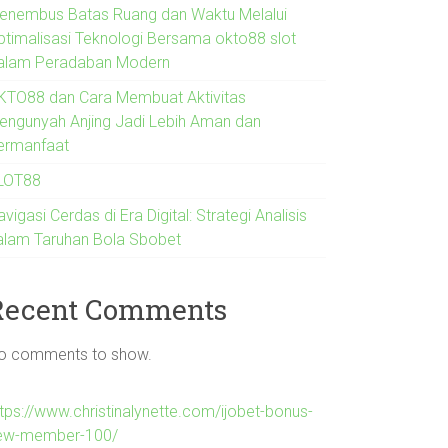
enembus Batas Ruang dan Waktu Melalui
ptimalisasi Teknologi Bersama okto88 slot
alam Peradaban Modern
KTO88 dan Cara Membuat Aktivitas
engunyah Anjing Jadi Lebih Aman dan
ermanfaat
LOT88
vigasi Cerdas di Era Digital: Strategi Analisis
alam Taruhan Bola Sbobet
Recent Comments
o comments to show.
ttps://www.christinalynette.com/ijobet-bonus-
ew-member-100/