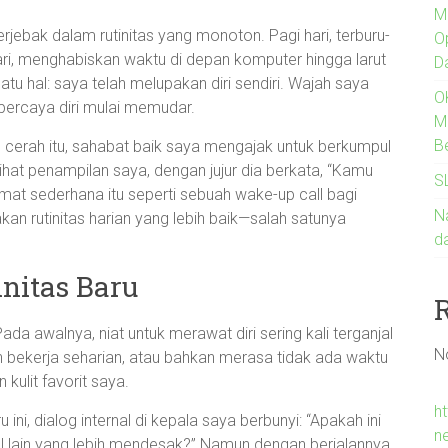
M
jebak dalam rutinitas yang monoton. Pagi hari, terburu-
O
ari, menghabiskan waktu di depan komputer hingga larut
D
tu hal: saya telah melupakan diri sendiri. Wajah saya
O
 percaya diri mulai memudar.
M
B
ng cerah itu, sahabat baik saya mengajak untuk berkumpul
ihat penampilan saya, dengan jujur dia berkata, “Kamu
S
alimat sederhana itu seperti sebuah wake-up call bagi
Na
n rutinitas harian yang lebih baik—salah satunya
d
nitas Baru
a awalnya, niat untuk merawat diri sering kali terganjal
N
lah bekerja seharian, atau bahkan merasa tidak ada waktu
ulit favorit saya.
h
ini, dialog internal di kepala saya berbunyi: “Apakah ini
n
l lain yang lebih mendesak?” Namun dengan berjalannya