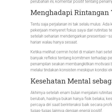
perubahan ini; komentar positif tentang pen
Menghadapi Rintangan 
Tentu saja perjalanan ini tak selalu mulus. Ada 
pekerjaan menyeret fokus saya dari rutinitas te
setelah seharian mendengarkan presentasi—say
harian walau hanya sesaat.
Ketika melihat cermin hotel di malam hari set
banyak refleksi tentang komitmen terhadap pera
penampilan seakan membangkitkan motivasi baru
melalui tindakan konsisten meskipun kondisi eks
Kesehatan Mental sebaga
Akhirnya setelah enam bulan menjalani rutinita
berubah, hasilnya bukan hanya fisik belaka; k
percaya diri saat berinteraksi baik secara p
tugas-tugas lainnya dengan energi positif.