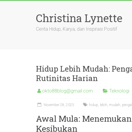
Skip
to
Christina Lynette
content
Cerita Hidup, Karya, dan Inspirasi Positif
Hidup Lebih Mudah: Peng
Rutinitas Harian
okto88blog@gmail.com
Teknologi
November 28, 2025
hidup
,
lebih
,
mudah
,
penga
Awal Mula: Menemukan 
Kesibukan