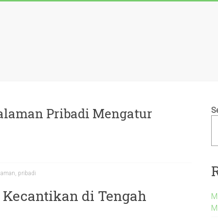
alaman Pribadi Mengatur
S
laman
,
pribadi
Kecantikan di Tengah
Me
M