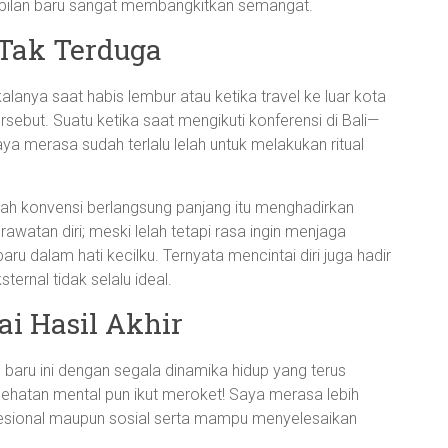
ampilan baru sangat membangkitkan semangat.
Tak Terduga
kalanya saat habis lembur atau ketika travel ke luar kota
rsebut. Suatu ketika saat mengikuti konferensi di Bali—
a merasa sudah terlalu lelah untuk melakukan ritual
elah konvensi berlangsung panjang itu menghadirkan
watan diri; meski lelah tetapi rasa ingin menjaga
 dalam hati kecilku. Ternyata mencintai diri juga hadir
ternal tidak selalu ideal.
i Hasil Akhir
s baru ini dengan segala dinamika hidup yang terus
esehatan mental pun ikut meroket! Saya merasa lebih
rofesional maupun sosial serta mampu menyelesaikan