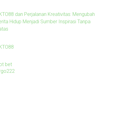
KTO88 dan Perjalanan Kreativitas: Mengubah
erita Hidup Menjadi Sumber Inspirasi Tanpa
atas
KTO88
ot bet
irgo222