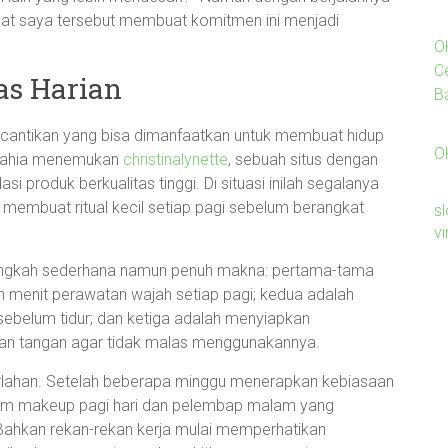
at saya tersebut membuat komitmen ini menjadi
O
C
as Harian
B
cantikan yang bisa dimanfaatkan untuk membuat hidup
O
a lahia menemukan
christinalynette
, sebuah situs dengan
i produk berkualitas tinggi. Di situasi inilah segalanya
embuat ritual kecil setiap pagi sebelum berangkat
sl
v
langkah sederhana namun penuh makna: pertama-tama
h menit perawatan wajah setiap pagi; kedua adalah
ebelum tidur; dan ketiga adalah menyiapkan
uan tangan agar tidak malas menggunakannya.
lahan. Setelah beberapa minggu menerapkan kebiasaan
lum makeup pagi hari dan pelembap malam yang
Bahkan rekan-rekan kerja mulai memperhatikan